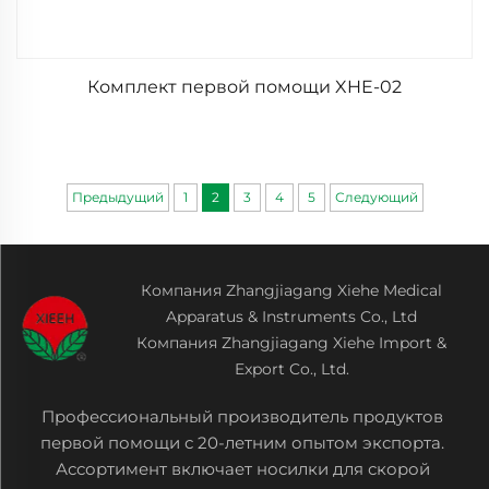
Комплект первой помощи XHE-02
Предыдущий
1
2
3
4
5
Следующий
Компания Zhangjiagang Xiehe Medical
Apparatus & Instruments Co., Ltd
Компания Zhangjiagang Xiehe Import &
Export Co., Ltd.
Профессиональный производитель продуктов
первой помощи с 20-летним опытом экспорта.
Ассортимент включает носилки для скорой