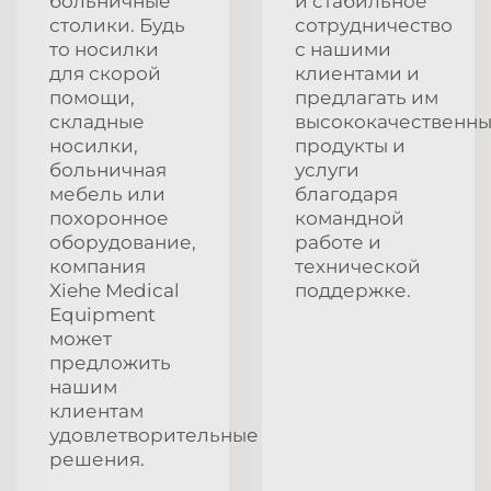
больничные
и стабильное
столики. Будь
сотрудничество
то носилки
с нашими
для скорой
клиентами и
помощи,
предлагать им
складные
высококачественн
носилки,
продукты и
больничная
услуги
мебель или
благодаря
похоронное
командной
оборудование,
работе и
компания
технической
Xiehe Medical
поддержке.
Equipment
может
предложить
нашим
клиентам
удовлетворительные
решения.