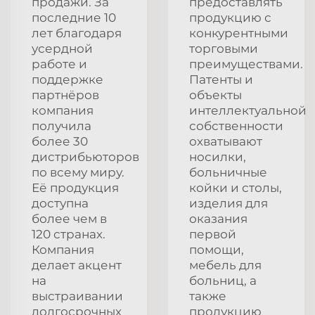
продажи. За
предоставлять
последние 10
продукцию с
лет благодаря
конкурентными
усердной
торговыми
работе и
преимуществами.
поддержке
Патенты и
партнёров
объекты
компания
интеллектуальной
получила
собственности
более 30
охватывают
дистрибьюторов
носилки,
по всему миру.
больничные
Её продукция
койки и столы,
доступна
изделия для
более чем в
оказания
120 странах.
первой
Компания
помощи,
делает акцент
мебель для
на
больниц, а
выстраивании
также
долгосрочных
продукцию