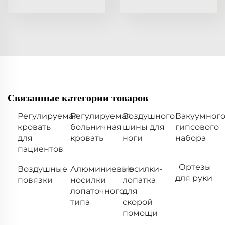
Связанные категории товаров
Регулируемая
Регулируемая
Воздушного
Вакуумног
кровать
больничная
шины для
гипсового
для
кровать
ноги
набора
пациентов
Ортезы
Воздушные
Алюминиевые
Носилки-
для руки
повязки
носилки
лопатка
лопаточного
для
типа
скорой
помощи