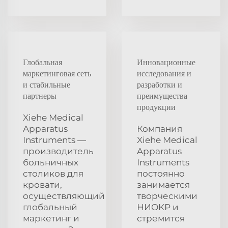
Глобальная
Инновационные
маркетинговая сеть
исследования и
и стабильные
разработки и
партнеры
преимущества
продукции
Xiehe Medical
Apparatus
Компания
Instruments —
Xiehe Medical
производитель
Apparatus
больничных
Instruments
столиков для
постоянно
кровати,
занимается
осуществляющий
творческими
глобальный
НИОКР и
маркетинг и
стремится