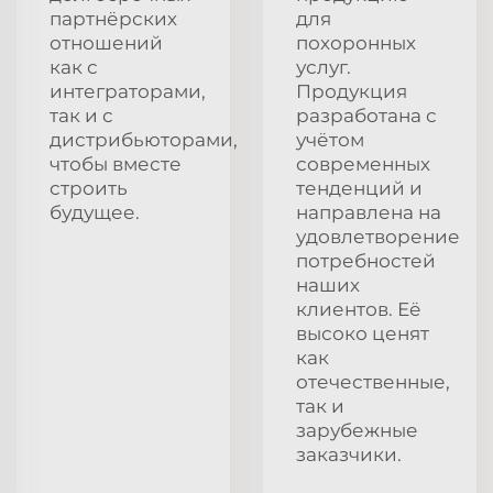
партнёрских
для
отношений
похоронных
как с
услуг.
интеграторами,
Продукция
так и с
разработана с
дистрибьюторами,
учётом
чтобы вместе
современных
строить
тенденций и
будущее.
направлена на
удовлетворение
потребностей
наших
клиентов. Её
высоко ценят
как
отечественные,
так и
зарубежные
заказчики.