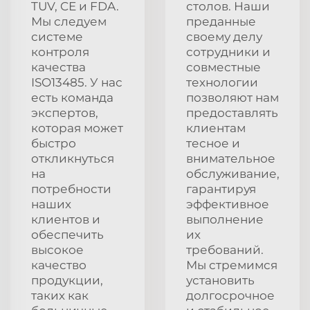
TUV, CE и FDA.
столов. Наши
Мы следуем
преданные
системе
своему делу
контроля
сотрудники и
качества
совместные
ISO13485. У нас
технологии
есть команда
позволяют нам
экспертов,
предоставлять
которая может
клиентам
быстро
тесное и
откликнуться
внимательное
на
обслуживание,
потребности
гарантируя
наших
эффективное
клиентов и
выполнение
обеспечить
их
высокое
требований.
качество
Мы стремимся
продукции,
установить
таких как
долгосрочное