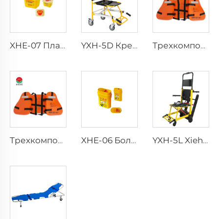
XHE-07 Пластиковый контейнер для острых предметов медицинского назначения
YXH-5D Кресло-каталка Xiehe для подъема по лестнице с электроприводом
Трехкомпонентный рабочий спасательный жилет для взрослых
Трехкомпонентный рабочий спасательный жилет для взрослых
XHE-06 Больничный многоразовый контейнер для острых предметов
YXH-5L Xiehe Скамья для лестницы с электроприводом Кресло для подъема по лестнице