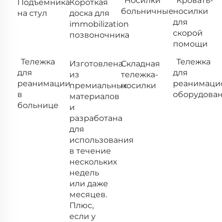
Носилки
Кровать-
Подъемника
Короткая
больничные
носилки
на стул
доска для
для
immobilization
скорой
позвоночника
помощи
Тележка
Тележка
Изготовлена
Складная
для
для
из
тележка-
реанимации
реанимаци
премиальных
носилки
в
оборудова
материалов
больнице
и
разработана
для
использования
в течение
нескольких
недель
или даже
месяцев.
Плюс,
если у