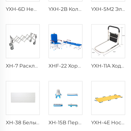
YXH-6D Нержавеющие 2-х частные Ковшевые Носилки с Подъемным Узлом
YXH-2B Колесная носилка-каталка с подъемными позициями
YXH-5M2 Электрическое медицинское складывающееся кресло-подъемник для лестниц
XH-7 Раскладные ручки для переноски алюминиевой сплавной церковной тележки
XHF-22 Хорошее качество и дешевое многофункциональное сопроводительное кресло
YXH-11A Ходунки из Алюминия для Пожилых Людей с Колесами
XH-38 Белый похоронный мешок для тела
XH-15B Переносной водонепрониимый фиксатор переломов для экстренной помощи
YXH-4E Носилки