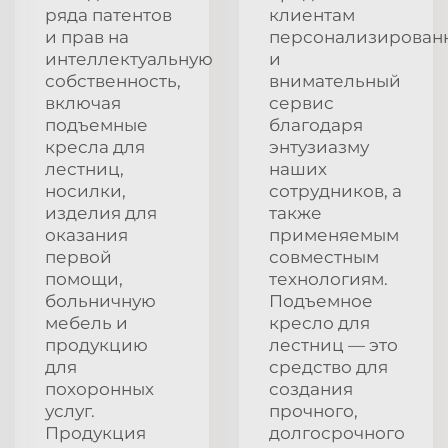
ряда патентов
клиентам
и прав на
персонализирован
интеллектуальную
и
собственность,
внимательный
включая
сервис
подъемные
благодаря
кресла для
энтузиазму
лестниц,
наших
носилки,
сотрудников, а
изделия для
также
оказания
применяемым
первой
совместным
помощи,
технологиям.
больничную
Подъемное
мебель и
кресло для
продукцию
лестниц — это
для
средство для
похоронных
создания
услуг.
прочного,
Продукция
долгосрочного