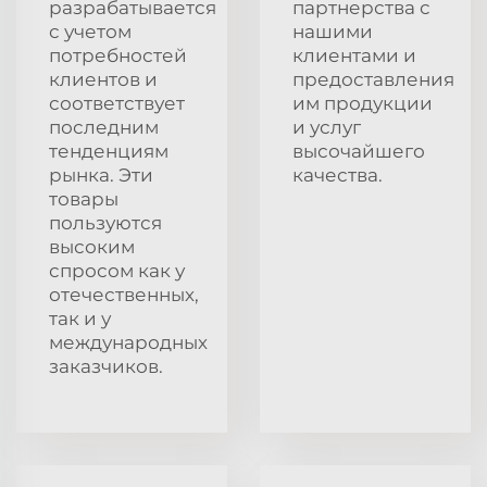
разрабатывается
партнерства с
с учетом
нашими
потребностей
клиентами и
клиентов и
предоставления
соответствует
им продукции
последним
и услуг
тенденциям
высочайшего
рынка. Эти
качества.
товары
пользуются
высоким
спросом как у
отечественных,
так и у
международных
заказчиков.