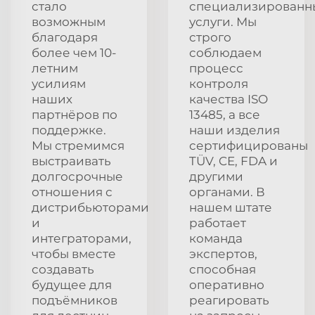
стало
специализированн
возможным
услуги. Мы
благодаря
строго
более чем 10-
соблюдаем
летним
процесс
усилиям
контроля
наших
качества ISO
партнёров по
13485, а все
поддержке.
наши изделия
Мы стремимся
сертифицированы
выстраивать
TÜV, CE, FDA и
долгосрочные
другими
отношения с
органами. В
дистрибьюторами
нашем штате
и
работает
интеграторами,
команда
чтобы вместе
экспертов,
создавать
способная
будущее для
оперативно
подъёмников
реагировать