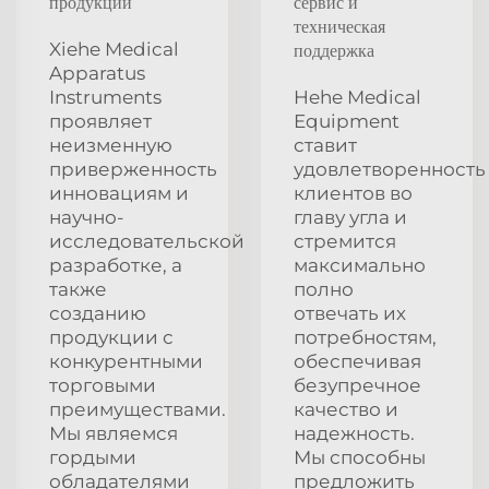
продукции
сервис и
техническая
Xiehe Medical
поддержка
Apparatus
Instruments
Hehe Medical
проявляет
Equipment
неизменную
ставит
приверженность
удовлетворенность
инновациям и
клиентов во
научно-
главу угла и
исследовательской
стремится
разработке, а
максимально
также
полно
созданию
отвечать их
продукции с
потребностям,
конкурентными
обеспечивая
торговыми
безупречное
преимуществами.
качество и
Мы являемся
надежность.
гордыми
Мы способны
обладателями
предложить