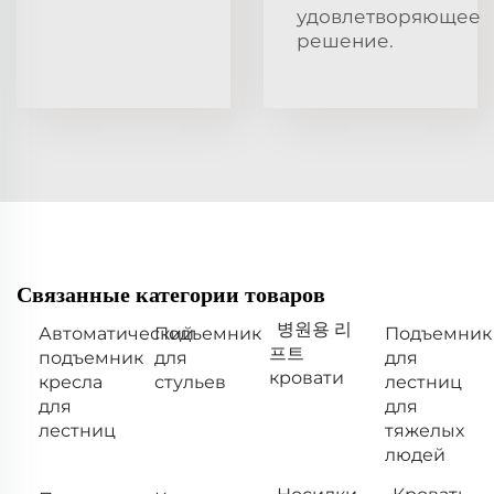
удовлетворяющее
решение.
Связанные категории товаров
병원용 리
Автоматический
Подъемник
Подъемник
프트
подъемник
для
для
кровати
кресла
стульев
лестниц
для
для
лестниц
тяжелых
людей