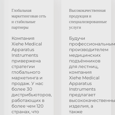
Глобальная
Высококачественная
маркетинговая сеть
продукция и
и стабильные
специализированные
партнеры
услуги
Компания
Будучи
Xiehe Medical
профессиональны
Apparatus
производителем
Instruments
медицинских
привержена
подъёмников
стратегии
для лестниц,
глобального
компания
маркетинга и
Xiehe Medical
продаж. У нас
Apparatus
более 30
Instruments
дистрибьюторов,
предлагает
работающих в
высококачественн
более чем 120
изделия, а
странах, что
также