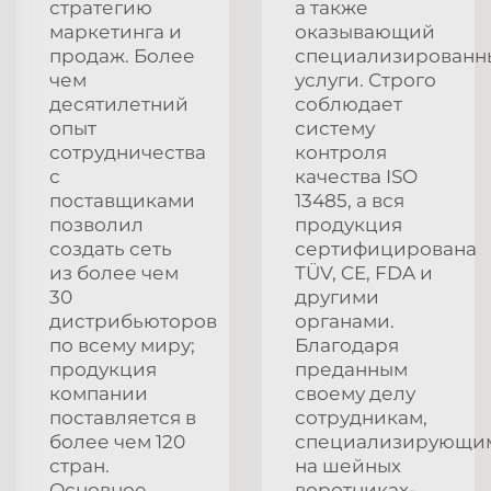
стратегию
а также
маркетинга и
оказывающий
продаж. Более
специализированн
чем
услуги. Строго
десятилетний
соблюдает
опыт
систему
сотрудничества
контроля
с
качества ISO
поставщиками
13485, а вся
позволил
продукция
создать сеть
сертифицирована
из более чем
TÜV, CE, FDA и
30
другими
дистрибьюторов
органами.
по всему миру;
Благодаря
продукция
преданным
компании
своему делу
поставляется в
сотрудникам,
более чем 120
специализирующи
стран.
на шейных
Основное
воротниках-