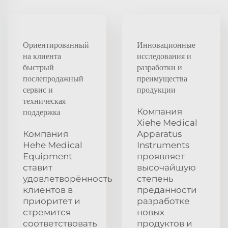
Ориентированный
Инновационные
на клиента
исследования и
быстрый
разработки и
послепродажный
преимущества
сервис и
продукции
техническая
Компания
поддержка
Xiehe Medical
Компания
Apparatus
Hehe Medical
Instruments
Equipment
проявляет
ставит
высочайшую
удовлетворённость
степень
клиентов в
преданности
приоритет и
разработке
стремится
новых
соответствовать
продуктов и