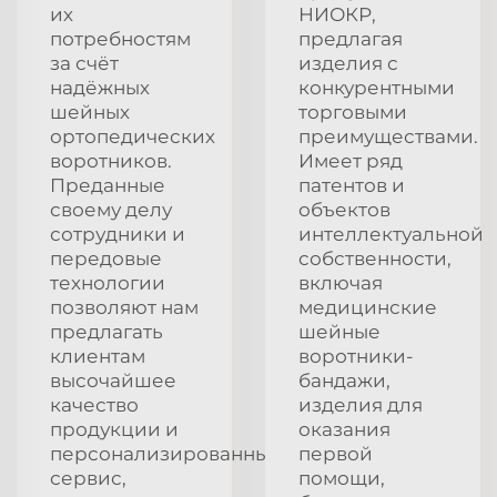
их
НИОКР,
потребностям
предлагая
за счёт
изделия с
надёжных
конкурентными
шейных
торговыми
ортопедических
преимуществами.
воротников.
Имеет ряд
Преданные
патентов и
своему делу
объектов
сотрудники и
интеллектуальной
передовые
собственности,
технологии
включая
позволяют нам
медицинские
предлагать
шейные
клиентам
воротники-
высочайшее
бандажи,
качество
изделия для
продукции и
оказания
персонализированный
первой
сервис,
помощи,