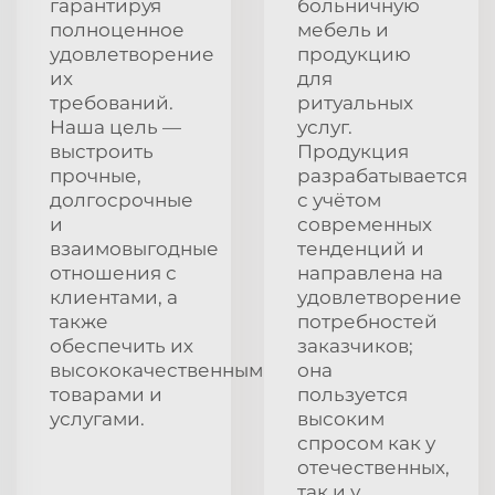
гарантируя
больничную
полноценное
мебель и
удовлетворение
продукцию
их
для
требований.
ритуальных
Наша цель —
услуг.
выстроить
Продукция
прочные,
разрабатывается
долгосрочные
с учётом
и
современных
взаимовыгодные
тенденций и
отношения с
направлена на
клиентами, а
удовлетворение
также
потребностей
обеспечить их
заказчиков;
высококачественными
она
товарами и
пользуется
услугами.
высоким
спросом как у
отечественных,
так и у