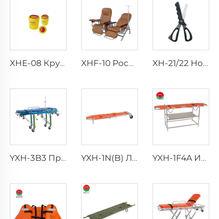
XHE-08 Круглый контейнер для медицинских острых предметов
XHF-10 Роскошное Кресло для Трансфузии
XH-21/22 Ножницы для экстренных ситуаций
YXH-3B3 Профессиональные экстренные складные носилки для скорой помощи
YXH-1N(B) Легкая в очистке складная спасательная носилки-кресло
YXH-1F4A Изготовлено из складного сплава, удобное хранение, аварийные носилки