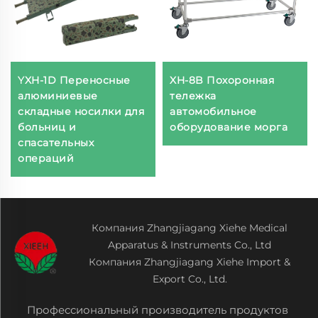
YXH-1D Переносные
XH-8B Похоронная
алюминиевые
тележка
складные носилки для
автомобильное
больниц и
оборудование морга
спасательных
операций
Компания Zhangjiagang Xiehe Medical
Apparatus & Instruments Co., Ltd
Компания Zhangjiagang Xiehe Import &
Export Co., Ltd.
Профессиональный производитель продуктов