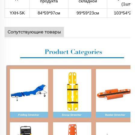
продукта
складной
(1шт)
YXH-5K
84*59*97см
99*59*23см
103*54*28
Сопутствующие товары