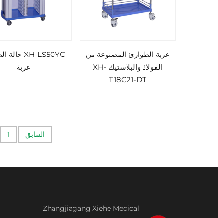
عربة الطوارئ المصنوعة من
XH-LS50YC حال
الفولاذ والبلاستيك XH-
عربة
T18C21-DT
السابق
1
Zhangjiagang Xiehe Medical