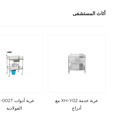
أثاث المستشفى
عربة خدمة XH-Y02 مع
عربة أدوات 2T
أدراج
الفولاذية