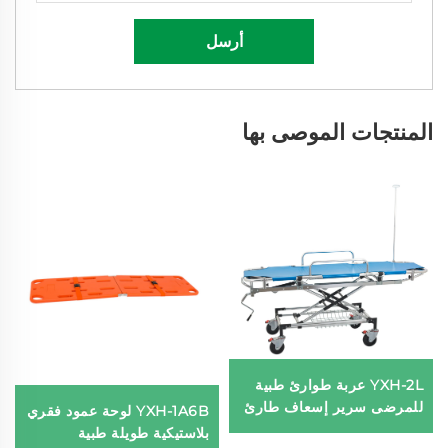
أرسل
المنتجات الموصى بها
YXH-2L عربة طوارئ طبية
للمرضى سرير إسعاف طارئ
YXH-1A6B لوحة عمود فقري
بلاستيكية طويلة طبية