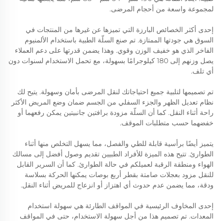
لمجموعة واسعة من أحجام المرضى.
إحدى أكثر الخصائص البارزة التي تميزها عن غيرها من المنتجات في
السوق هي جودتها الممتازة. تم صنع السلّة الطبية باستخدام الألمنيوم
الفاخر الذي هو خفيف الوزن وقوي. وهذا يضمن قدرتها على دعم العملاء
يصل وزنهم إلى 180 كيلوجرامًا بسهولة، مع تحمل الاستخدام لسنوات دون
أي تلف.
تم تصميمها لتلبية جميع احتياجاتك لنقل المرضى بأمان وسهولة. يتيح لك
نظام تعديل الظهر والجزء السفلي من الجسم ضمان وضع المريض الأكثر
راحة أثناء النقل. كما أن السلّة مزودة برافتين جانبيتين يمكن رفعهما أو
خفضهما حسب متطلبات الموقف.
يتميز أيضًا برأسية قابلة للطي والفصل، مما يسهل التخلص منها أثناء
الطوارئ. تتيح هذه الميزة للأفراد الطبيين تقديم وصول أفضل إلى مسالك
الهواء ومنطقة الرقبة لعميلكم في حالة الطوارئ. كما أن السرير القابل
للنقل مزود بعجلات صامتة بقطر أربع بوصات يمكنها الحركة بسلاسة
ودقة، مما يضمن عدم حدوث أي اهتزاز أو انزعاج للمريض أثناء النقل.
إحدى المخاوف الرئيسية في المواقف الطارئة هي سهولة استخدام
المعدات. تم تصميم هذا من أجل سهولة الاستخدام، حتى في المواقف