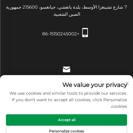
7 شارع تشينغزا الأوسط، بلدة يانغشي، جيانغسو، 215600 جمهورية
الصين الشعبية.
+86-15150245002
[email protected]
We value your privacy
We use cookies and similar tools to provide our services.
If you don't want to accept all cookies, click Personalize
cookies.
حقوق النشر © شركة Zhangjiagang Xiehe للتجهيزات والأدوات
Accept all
الطبية المحدودة. جميع الحقوق محفوظة -
سياسة الخصوصية
Personalize cookies