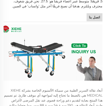
5. فريقنا:
متوسط عمر أعضاء فريقنا هو: 27.5. نحن فريق شغوف،
محترف ومُلتزم. هدفنا أن نصبح فريقًا آخر مثل 'واتساب' في الصين.
اتصل بنا
أبعاد نقالة السرير الطبية من سبيكة الألمنيوم الخاصة بشركة XIEHE
MEDICAL هي بالضبط ما تحتاج إليه لمواجهة أي موقف طارئ. تم تصميم
هذا المنتج بعناية لتقديم دعم وراحة قصوى عند نقل المرضى لأغراض
طبية. أبعاد النقالة هي 190 سم × 54 سم × 88 سم، مما يجعلها مثالية