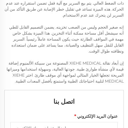
ذات الضغط العالي. يتم بيع السرير مع آلية قفل تضمن استقراره عند عدم
الحركة. هذه الميزة تساعد في تقليل خطر الإصابة عن طريق التأكد من أن
السرير لن يتحرك عند عدم الاستخدام.
إنه صغير الحجم وليس من الصعب تخزينه. يضمن التصميم القابل للطي
أنه سيشغل أقل مساحة ممكنة أثناء التخزين. هذا الميزة بشكل خاص
مهمة في المواقف الطارئة حيث يكون المساحة عاملاً رئيسياً. السرير
القابل للنقل سهل التنظيف والصيانة، مما يساعد على ضمان استعداده
ونظافته طوال الوقت.
إن أبعاد نقالة XIEHE MEDICAL المصنوعة من سبيكة الألمنيوم إضافة
قيمة لأي منشأة طوارئ طبية. جودتها العالية، وسهولة استخدامها وميزاتها
المريحة تجعلها الخيار المثالي لمواجهة أي موقف طارئ. اختر XIEHE
MEDICAL لتلبية احتياجاتك الطبية واستمتع بأفضل المعدات الطبية.
اتصل بنا
عنوان البريد الإلكتروني
*