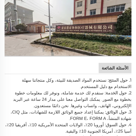
الأسئلة الشائعة
1. حول المنتج:
نستخدم المواد الصديقة للبيئة، وكل منتجاتنا سهلة
الاستخدام مع دليل المستخدم.
2. حول الخدمة:
سنقدم لك خدمة شاملة، ونوفر لك معلومات خطوة
بخطوة مع الصور. يمكنك التواصل معنا على مدار 24 ساعة عبر البريد
الإلكتروني، الهاتف، واتساب وغيرها. نحن دائمًا مستعدون.
3. حول الوثائق:
يمكننا إعداد جميع الوثائق اللازمة للشهادات، مثل CIQ،
شهادة المنشأ، FORM E، FORM A.
4. حول السوق:
أوروبا 20٪، الولايات المتحدة الأمريكية 10٪، أفريقيا 20٪،
آسيا 25٪، أمريكا الجنوبية 10٪ والبقية.