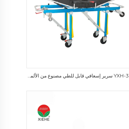
YXH-3K سرير إسعافي قابل للطي مصنوع من الألمنيوم بقدرة تحمل 250 كجم