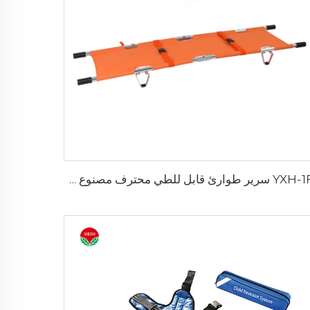
YXH-1F1 سرير طوارئ قابل للطي محترف مصنوع من الألمنيوم