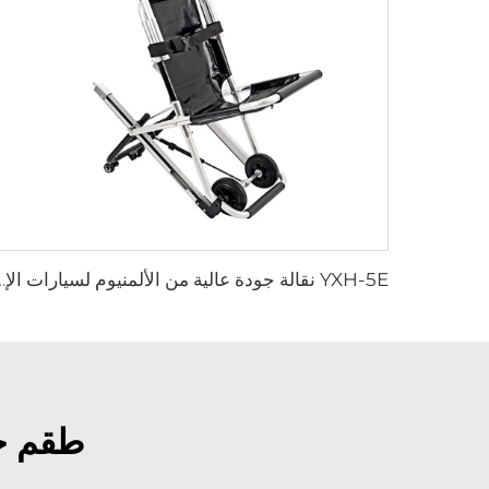
YXH-5E نقالة جودة عالية من
طقم جب