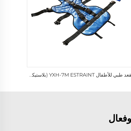
مقعد طبي للأطفال YXH-7M ESTRAINT (بلاستيكي) لإنقاذ المرضى
وفعال