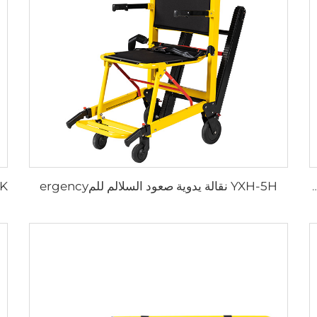
YXH-5H نقالة يدوية صعود السلالم للمergency
 من الألمنيوم بمقابض حمل قابلة للطي