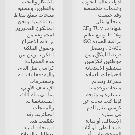
أدوات عالية الجودة
بالابتكار والبحث
وخدمات متخصصة.
والتطوير، وبتصنيع
وقد حصلت
منتجات تتمتَّع بنقاط
منتجاتها على
بيع تنافسية. ونحن
شهادات TUV وCE
المالكون الفخورون
وFDA. ونتبع نظام
لمجموعة من
مراقبة الجودة ISO
براءات الاختراع
13485. وبفضل
وحقوق الملكية
فريقنا المكوَّن من
الفكرية، ومن بين
موظفين مُكرَّسين،
هذه المنتجات:
نستطيع الاستجابة
كراسي نقل الدم،
لاحتياجات العملاء
وال/stretchers،
بسرعة وتقديم
ومستلزمات
منتجات وخدمات
الإسعاف الأولي،
مستقرة وموثوقة.
بما في ذلك أثاث
فإذا كنت تبحث عن
المستشفيات،
كرسي لنقل الدم
والمنتجات
في سيارة
الجنائزية. وقد
الإسعاف، أو نقالة
صُمِّمت هذه
قابلة للطي، أو أثاث
المنتجات لتلبية
المستشفيات، أو
متطلبات العملاء