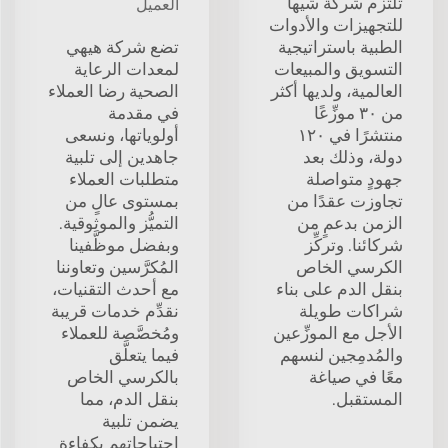
تلتزم شركة شيها
العميل
للتجهيزات والأدوات
الطبية باستراتيجية
تضع شركة هيهي
التسويق والمبيعات
لمعدات الرعاية
العالمية، ولديها أكثر
الصحية رضا العملاء
من ٣٠ موزِّعًا
في مقدمة
منتشرًا في ١٢٠
أولوياتها، ونسعى
دولة، وذلك بعد
جاهدين إلى تلبية
جهودٍ متواصلة
متطلبات العملاء
تجاوزت عقدًا من
بمستوى عالٍ من
الزمن بدعمٍ من
التميُّز والموثوقية.
شركائنا. وتركِّز
وبفضل موظَّفينا
الكرسي الخاص
المُكرَّسين وتعاوننا
بنقل الدم على بناء
مع أحدث التقنيات،
شراكات طويلة
نقدِّم خدمات قريبة
الأجل مع الموزِّعين
ومُخصَّصة للعملاء
والمُدمِجين لنسهم
فيما يتعلَّق
معًا في صياغة
بالكرسي الخاص
المستقبل.
بنقل الدم، مما
يضمن تلبية
احتياجاتهم بكفاءةٍ