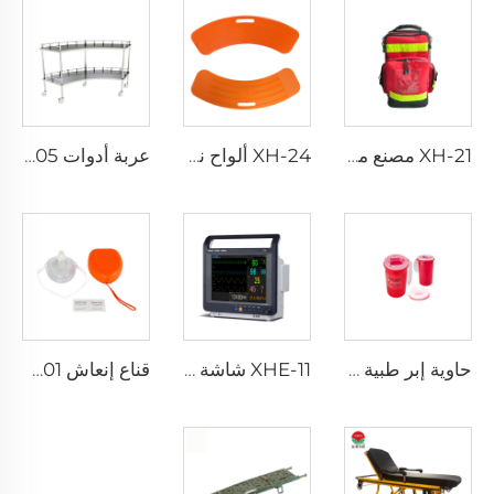
XH-21 مصنع مباشر حقيبة إنقاذ محمولة باليد
XH-24 ألواح نقل طبية متعددة الاستخدامات
عربة أدوات XH-005 الفولاذية ذات الشكل المروحي
حاوية إبر طبية مقاومة للثقب XHE-08
XHE-11 شاشة رعاية صحية متكاملة
قناع إنعاش XH-M01