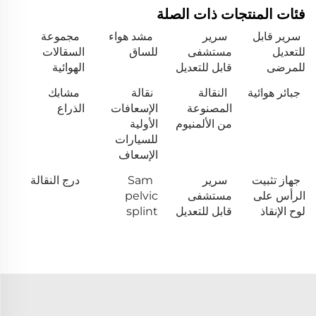
فئات المنتجات ذات الصلة
سرير قابل
سرير
مشد هواء
مجموعة
للتعديل
مستشفى
للساق
السقالات
للمرضى
قابل للتعديل
الهوائية
جبائر هوائية
النقالة
نقالة
مشابك
المصنوعة
الإسعافات
الذراع
من الألمنيوم
الأولية
للسيارات
الإسعاف
جهاز تثبيت
سرير
Sam
درج النقالة
الرأس على
مستشفى
pelvic
لوح الإنقاذ
قابل للتعديل
splint