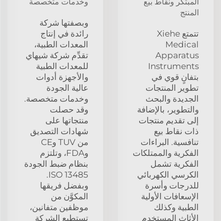
المبتكر ونقاط بيع
وخدمات متخصصة
المنتج
وبصفتها شركة
تتمتع Xiehe
رائدة في إنتاج
Medical
المعدات الطبية،
Apparatus
تقدِّم شركة شيهاي
Instruments
للمعدات الطبية
بتفانٍ قوي في
والأجهزة أدوات
تطوير المنتجات
عالية الجودة
الجديدة والبحث
وخدمات متخصصة.
والتطوير، بالإضافة
وقد حصلت
إلى تقديم منتجات
منتجاتها على
ذات نقاط بيع
شهادات التصديق
تنافسية. البراءات
من TUV وCE
الفكرية والممتلكات
وFDA، وتلتزم
الفكرية تشمل
بنظام ضبط الجودة
الكرسي الكهربائي
ISO 13485.
للدرجات وأسرة
وبفضل فريقها
الإسعافات الأولية
المكوَّن من
الطبية وكذلك
موظفين متفانين،
الأثاث المستخدم
تستطيع الشركة