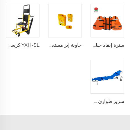
سترة إنقاذ حياة ثلاث قطع للبالغين للاستخدام اليومي
حاوية إبر مستعملة قابلة لإعادة الاستخدام للمستشفى XHE-06
YXH-5L كرسي كهربائي صاعد الدرج من نوع Xiehe
سرير طوارئ طيّ قابل للطي خفيف الوزن YXH-1A3