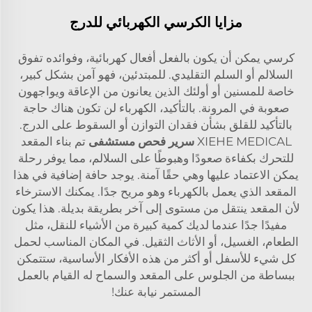
مزايا الكرسي الكهربائي للدرج
كرسي يمكن أن يكون بالفعل أفعال كهربائية، وفوائده تفوق
السلالم أو السلم التقليدي. للمبتدئين، فهو آمن بشكل كبير،
خاصة للمسنين أو أولئك الذين يعانون من الإعاقة ويواجهون
صعوبة في المرونة. بالتأكيد، الكهرباء لن تكون هناك حاجة
بالتأكيد للقلق بشأن فقدان التوازن أو السقوط على الدرج.
XIEHE MEDICAL
سرير فحص مستشفى
تم بناء المقعد
للتحرك بكفاءة صعودًا وهبوطًا على السلالم، مما يوفر رحلة
يمكن الاعتماد عليها وهي حقًا آمنة. يوجد حافة إضافية في هذا
المقعد الذي يعمل بالكهرباء وهو مريح جدًا. يمكنك الاسترخاء
لأن المقعد ينتقل من مستوى إلى آخر بطريقة بديلة. هذا يكون
مفيدًا جدًا عندما لديك كمية كبيرة من الأشياء للنقل، مثل
الطعام، الغسيل، أو الأثاث الثقيل. في المكان المناسب لحمل
كل شيء للأسفل أو أكثر من هذه الأفكار الأساسية، ستتمكن
ببساطة من الجلوس على المقعد والسماح له القيام بالعمل
المستمر نيابة عنك!