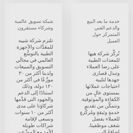
خدمة ما بعد البيع
شبكة تسويق عالمية
والدعم الفني
وشركاء مستقرون
المتمركز حول
تلتزم شركة شييه
العميل
للمعَدَّات والأجهزة
تُركِّز شركة هيها
الطبية بالتوسُّع
للمعدات الطبية
العالمي في مجالَي
على رضا العملاء
التسويق والمبيعات.
وتبذل قصارى
ولدينا أكثر من ٣٠
جهدها لتلبية
موزِّعًا في أكثر من
احتياجات عملائها
١٢٠ دولة، وذلك
بمستوى عالٍ من
استنادًا إلى الدعم
الكفاءة والموثوقية.
والجهود التي قدَّمها
ونتمكَّن من تقديم
شركاؤنا على مدى
خدمةٍ وثيقةٍ ومُركَّزةٍ
أكثر من ١٠ سنوات.
للعملاء بفضل
ونسعى لإقامة
شغف موظفينا،
شراكات طويلة
إضافةً إلى
الأمد مع الموزِّعين