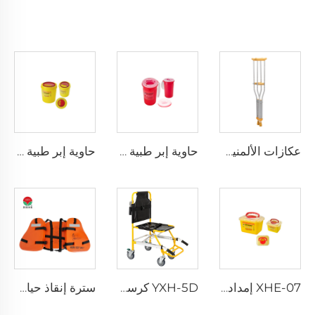
عكازات الألمنيوم XHE-10
حاوية إبر طبية مقاومة للثقب XHE-08
حاوية إبر طبية دائرية XHE-08
XHE-07 إمدادات طبية حاوية بلاستيكية للأدوات الحادة
YXH-5D كرسي كهربائي صاعد الدرج من نوع Xiehe
سترة إنقاذ حياة ثلاث قطع للبالغين للاستخدام اليومي