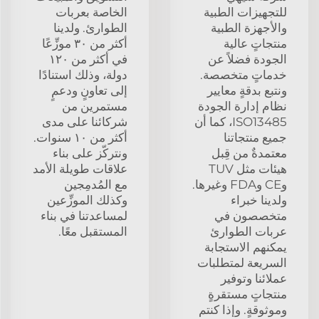
للتجهيزات الطبية
الخاصة بعربات
والأجهزة الطبية
الطوارئ. ولدينا
منتجاتٍ عالية
أكثر من ٣٠ موزِّعًا
الجودة فضلاً عن
في أكثر من ١٢٠
خدماتٍ متخصصة.
دولة، وذلك استنادًا
ونتبع بدقةٍ معايير
إلى تعاونٍ ودعمٍ
نظام إدارة الجودة
مستمرين من
ISO13485، كما أن
شركائنا على مدى
جميع منتجاتنا
أكثر من ١٠ سنوات.
معتمدةٌ من قِبل
ونتركّز على بناء
هيئات مثل TUV
علاقات طويلة الأمد
وCE وFDA وغيرها.
مع المُدمِجين
ولدينا خبراء
وكذلك الموزِّعين
متخصصون في
لمساعدتنا في بناء
عربات الطوارئ
المستقبل معًا.
يمكنهم الاستجابة
السريعة لمتطلبات
عملائنا وتوفير
منتجاتٍ مستقرةٍ
وموثوقةٍ. وإذا كنتم