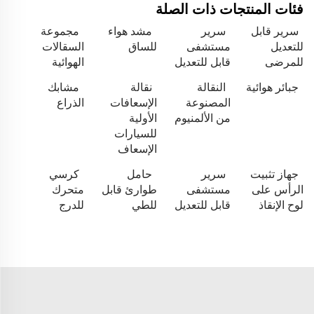
فئات المنتجات ذات الصلة
سرير قابل
سرير
مشد هواء
مجموعة
للتعديل
مستشفى
للساق
السقالات
للمرضى
قابل للتعديل
الهوائية
جبائر هوائية
النقالة
نقالة
مشابك
المصنوعة
الإسعافات
الذراع
من الألمنيوم
الأولية
للسيارات
الإسعاف
جهاز تثبيت
سرير
حامل
كرسي
الرأس على
مستشفى
طوارئ قابل
متحرك
لوح الإنقاذ
قابل للتعديل
للطي
للدرج