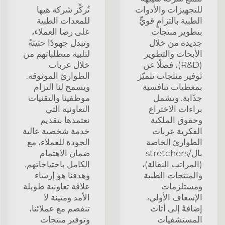
للتجهيزات والأدوات
تُركِّز شركة هيها
الطبية بالتزامٍ قويٍّ
للمعدات الطبية
بتطوير منتجات
على رضا العملاء،
جديدة من خلال
وتبذل جهودًا حثيثةً
الأبحاث والتطوير
لتلبية متطلباتهم من
(R&D)، فضلًا عن
خلال عربات
توفير منتجات تتميّز
الطوارئ الموثوقة.
بمعطيات تنافسية
ويسمح لنا التزام
جذّابة. وتشمل
موظفينا والتقنيات
براءات الاختراع
التعاونية التي
وحقوق الملكية
نعتمدها بتقديم
الفكرية عربات
خدمة شخصية عالية
الطوارئ الخاصة
الجودة للعملاء، مع
بال/stretchers
ضمان الاهتمام
(المراتب النقالة)،
الكامل باحتياجاتهم.
والمنتجات الطبية
وهدفنا هو إرساء
ومستلزمات
علاقة تعاونية طويلة
الإسعاف الأولي،
الأمد ومتينة لا
إضافةً إلى أثاث
تنفصم مع عملائنا،
المستشفيات
وتوفير منتجات