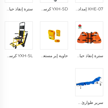
XHE-07 إمدادات طبية حاوية بلاستيكية للأدوات الحادة
YXH-5D كرسي كهربائي صاعد الدرج من نوع Xiehe
سترة إنقاذ حياة ثلاث قطع للبالغين للاستخدام اليومي
سترة إنقاذ حياة ثلاث قطع للبالغين للاستخدام اليومي
حاوية إبر مستعملة قابلة لإعادة الاستخدام للمستشفى XHE-06
YXH-5L كرسي كهربائي صاعد الدرج من نوع Xiehe
سرير طوارئ طيّ قابل للطي خفيف الوزن YXH-1A3