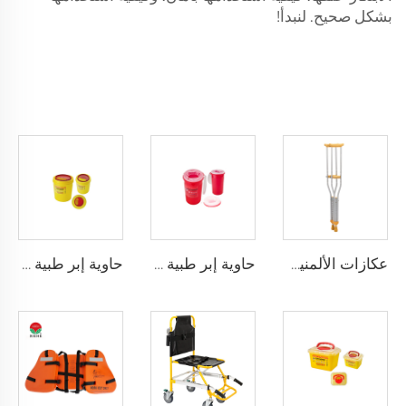
بشكل صحيح. لنبدأ!
عكازات الألمنيوم XHE-10
حاوية إبر طبية مقاومة للثقب XHE-08
حاوية إبر طبية دائرية XHE-08