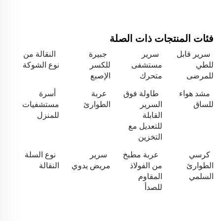
فئات المنتجات ذات الصلة
سرير قابل
سرير
جبيرة
النقالة من
للطي
مستشفى
للكسر
نوع الشوكة
للمرضى
متحرك
الإصبع
مشد هواء
طاولة فوق
عربة
أسرة
للساق
السرير
الطوارئ
مستشفيات
القابلة
للمنزل
للتعديل مع
التخزين
كرسي
عربة مطبخ
سرير
نوع السلة
الطوارئ
من الفولاذ
مريض يدوي
النقالة
السلمي
المقاوم
للصدأ