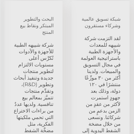
شبكة تسويق عالمية
البحث والتطوير
وشركاء مستقرون
المبتكر ونقاط بيع
المنتج
لقد التزمت شركة
شييهه للمعدات
شركة شييهه الطبية
والأجهزة الطبية
للأجهزة والأدوات
باستراتيجية العولمة
تُكرِّس أعلى
في مجال التسويق
مستويات الالتزام
والمبيعات. ولدينا
لتطوير منتجات
أكثر من ٣٠ موزِّعًا
جديدة وتنفيذ أبحاث
منتشرًا في ١٢٠
وتطوير (R&D)،
دولة، وذلك بعد
وتقدِّم منتجات
جهودٍ استمرت
تتميَّز بمعالم بيع
لأكثر من عقدٍ من
تنافسية. ولديها عددٌ
الزمن بدعمٍ من
من براءات الاختراع
شركائنا. ونسعى
التي تحمي ملكيتها
من خلال مضخة
الفكرية، مثل
الشفط اليدوية إلى
مضخَّة الشفط