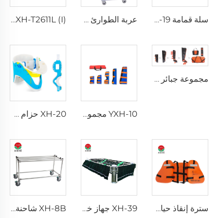
سلة قمامة XHF-19 الفولاذية مع عجلات
عربة الطوارئ ذات العجلات الأربعة XH-62512B3
XH-T2611L (I) لوحة رأس / قدم ABS قابلة للإزالة سرير مستشفى
مجموعة جبائر TPU YXH-9B
YXH-10 مجموعة جبائر
XH-20 حزام عنقي
سترة إنقاذ حياة ثلاث قطع للبالغين للاستخدام اليومي
XH-39 جهاز خفض النعش المصنوع من الفولاذ المقاوم للصدأ
XH-8B شاحنة جنازات ومعدات مشرحة سيارات