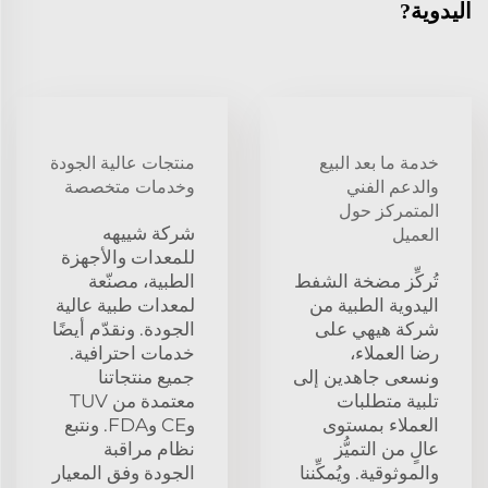
اليدوية?
خدمة ما بعد البيع
منتجات عالية الجودة
والدعم الفني
وخدمات متخصصة
المتمركز حول
شركة شييهه
العميل
للمعدات والأجهزة
تُركِّز مضخة الشفط
الطبية، مصنّعة
اليدوية الطبية من
لمعدات طبية عالية
شركة هيهي على
الجودة. ونقدّم أيضًا
رضا العملاء،
خدمات احترافية.
ونسعى جاهدين إلى
جميع منتجاتنا
تلبية متطلبات
معتمدة من TUV
العملاء بمستوى
وCE وFDA. ونتبع
عالٍ من التميُّز
نظام مراقبة
والموثوقية. ويُمكِّننا
الجودة وفق المعيار