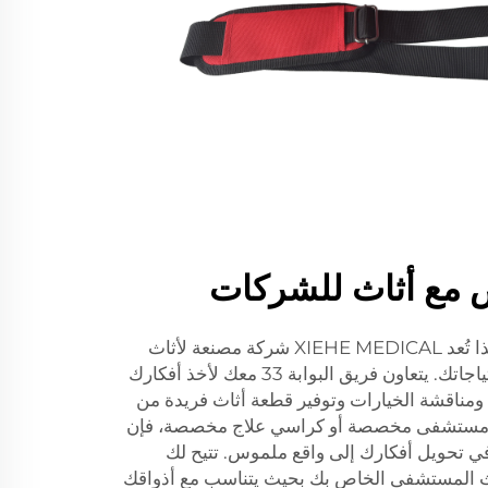
ع أثاث للشركات
كل عمل له شخصيته الخاصة، ولهذا تُعد XIEHE MEDICAL شركة مصنعة لأثاث
المستشفيات المخصص وفقًا لاحتياجاتك. يتعاون فريق البوابة 33 معك لأخذ أفكارك
، ومناقشة الخيارات وتوفير قطعة أثاث فريدة من
ات مستشفى مخصصة أو كراسي علاج مخصصة، فإن
في تحويل أفكارك إلى واقع ملموس. تتيح لك
تخصيص أثاث المستشفى الخاص بك بحيث يتناسب مع أذواقك