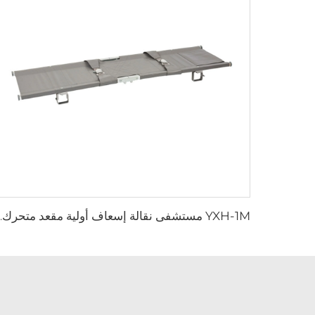
YXH-1M مستشفى نقالة إس