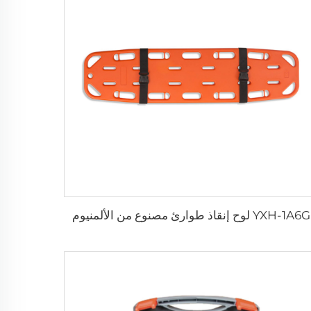
YXH-1A6G لوح إنقاذ طوارئ مصنوع من الألمنيوم