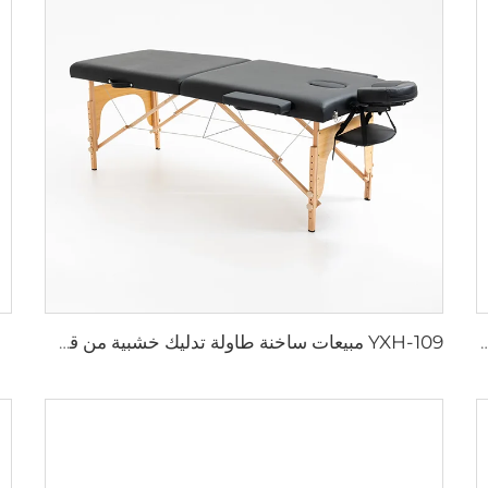
 متعدد الوظائف قابل للتعديل في الارتفاع
YXH-109 مبيعات ساخنة طاولة تدليك خشبية من قسمين سرير تدليك محمول للعناية بالوجه