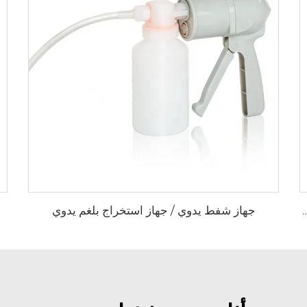
جهاز شفط يدوي / جهاز استخراج بلغم يدوي
عاف أولية مقعد متحرك من سبيكة الألمنيوم قابلة للطي