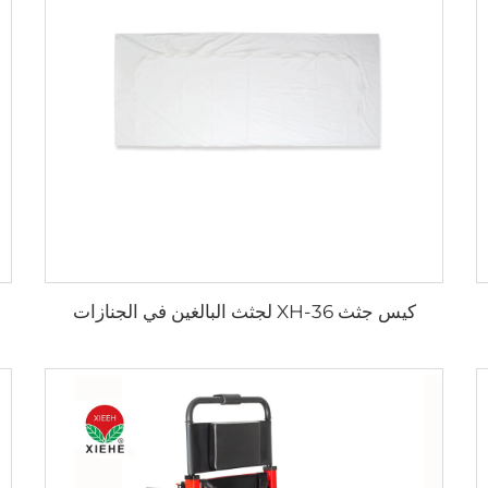
كيس جثث XH-36 لجثث البالغين في الجنازات