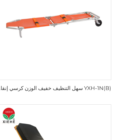
YXH-1N(B) س