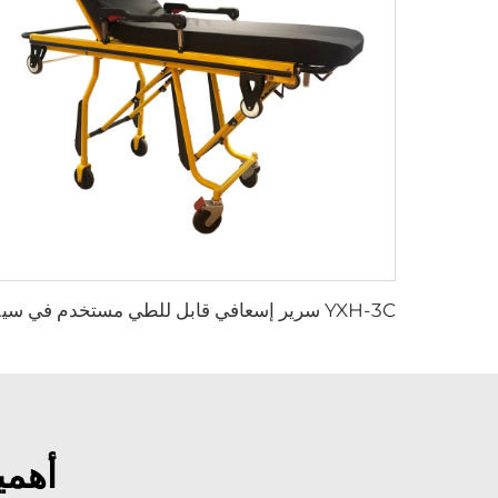
YXH-3C سرير
أهمي