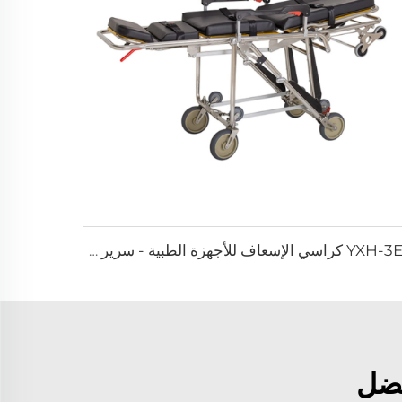
YXH-3E3 كراسي الإسعاف للأجهزة الطبية - سرير طوارئ قابل للاستخدام الأولي
فضل