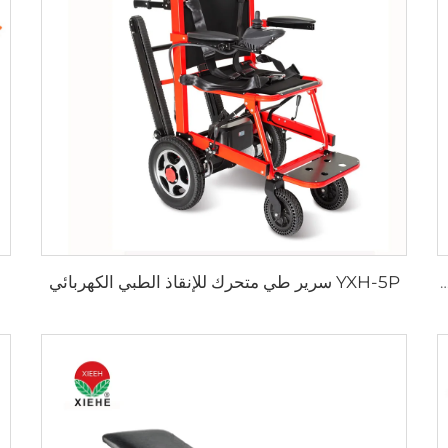
YXH-5P سرير طي متحرك للإنقاذ الطبي الكهربائي
هل التنظيف خفيف الوزن كرسي إنقاذ قابل للطي