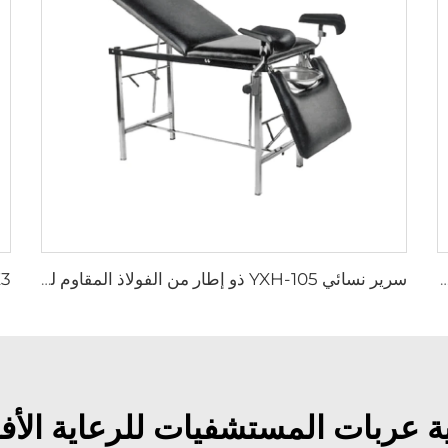
 إسعافي قابل للطي مستخدم في سيارات الإسعاف
سرير نسائي YXH-105 ذو إطار من الفولاذ المقاوم للصدأ بالكامل
ة عربات المستشفيات للرعاية الأ