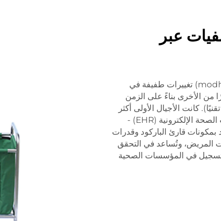
فيات عبر
مع مرور الوقت، شهدت عربة الحاسوب (modhopuch) تغييرات طفيفة في
 من الأخرى بناءً على الزمن
ًا). كانت الأجيال الأولى أكثر
تركيزًا على التخزين وتطورت لتصبح مكانًا لسجلات الصحة الإلكترونية (EHR) -
د بمكونات قارئ الباركود وقدرات
نات المريض، وتُساعد في التحقق
التسجيل في المؤسسات الصحية