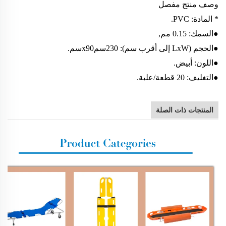
وصف منتج مفصل
* المادة: PVC.
●السمك: 0.15 مم,
●الحجم (LxW إلى أقرب سم): 230سمx90سم.
●اللون: أبيض.
●التغليف: 20 قطعة/علبة.
المنتجات ذات الصلة