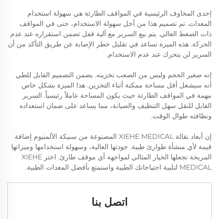
إحدى المخاوف الرئيسية في المواقف الطارئة هي سهولة استخدام
المعدات. تم تصميم هذا من أجل سهولة الاستخدام، حتى في المواقف
ذات الضغط العالي. يتم بيع السرير مع آلية قفل تضمن استقراره عند عدم
الحركة. هذه الميزة تساعد في تقليل خطر الإصابة عن طريق التأكد من أن
السرير لن يتحرك عند عدم الاستخدام.
إنه صغير الحجم وليس من الصعب تخزينه. يضمن التصميم القابل للطي
أنه سيشغل أقل مساحة ممكنة أثناء التخزين. هذا الميزة بشكل خاص
مهمة في المواقف الطارئة حيث يكون المساحة عاملاً رئيسياً. السرير
القابل للنقل سهل التنظيف والصيانة، مما يساعد على ضمان استعداده
ونظافته طوال الوقت.
إن أبعاد نقالة XIEHE MEDICAL المصنوعة من سبيكة الألمنيوم إضافة
قيمة لأي منشأة طوارئ طبية. جودتها العالية، وسهولة استخدامها وميزاتها
المريحة تجعلها الخيار المثالي لمواجهة أي موقف طارئ. اختر XIEHE
MEDICAL لتلبية احتياجاتك الطبية واستمتع بأفضل المعدات الطبية.
اتصل بنا