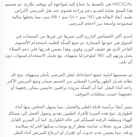
MEDICAL هي بالضبط ما تحتاج إليه لمواجهة أي موقف طارئ. تم تصميم
هذا المنتج بعناية لتقديم دعم وراحة قصوى عند نقل المرضى لأغراض
طبية. أبعاد النقالة هي 190 سم × 54 سم × 88 سم، مما يجعلها مثالية
لمجموعة واسعة من أحجام المرضى.
إحدى أكثر الخصائص البارزة التي تميزها عن غيرها من المنتجات في
السوق هي جودتها الممتازة. تم صنع السلّة الطبية باستخدام الألمنيوم
الفاخر الذي هو خفيف الوزن وقوي. وهذا يضمن قدرتها على دعم العملاء
يصل وزنهم إلى 180 كيلوجرامًا بسهولة، مع تحمل الاستخدام لسنوات دون
أي تلف.
تم تصميمها لتلبية جميع احتياجاتك لنقل المرضى بأمان وسهولة. يتيح لك
نظام تعديل الظهر والجزء السفلي من الجسم ضمان وضع المريض الأكثر
راحة أثناء النقل. كما أن السلّة مزودة برافتين جانبيتين يمكن رفعهما أو
خفضهما حسب متطلبات الموقف.
يتميز أيضًا برأسية قابلة للطي والفصل، مما يسهل التخلص منها أثناء
الطوارئ. تتيح هذه الميزة للأفراد الطبيين تقديم وصول أفضل إلى مسالك
الهواء ومنطقة الرقبة لعميلكم في حالة الطوارئ. كما أن السرير القابل
للنقل مزود بعجلات صامتة بقطر أربع بوصات يمكنها الحركة بسلاسة
ودقة، مما يضمن عدم حدوث أي اهتزاز أو انزعاج للمريض أثناء النقل.