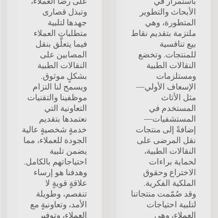
باستمرار في
على رضا العملاء،
الأبحاث والتطوير
وتبذل قصارى
المتطورة، وهي
جهدها لتلبية
ملتزمة بتقديم نقاط
متطلبات العملاء
بيع تنافسية
فيما يتعلَّق بنقل
للمنتجات. وتخضع
المصابين على
النقالات الطبية
النقالات الطبية
ومستلزمات
بشكلٍ موثوق.
الإسعاف الأولي—
ويسمح لنا التزام
مثل الأثاث
موظفينا والتقنيات
المستخدم في
التعاونية التي
المستشفيات—
نعتمدها بتقديم
إضافةً إلى منتجات
خدمةٍ شخصيةٍ عالية
نقل المرضى على
الجودة للعملاء، مما
النقالات الطبية،
يضمن تلبية
لحماية براءات
احتياجاتهم بالكامل.
الاختراع وحقوق
وهدفنا هو إرساء
الملكية الفكرية.
علاقةٍ قويةٍ لا
وقد صُمّمت منتجاتنا
تنفصم، وطويلة
لتلبية احتياجات
الأمد، وتعاونيةٍ مع
العملاء، وهي
العملاء، وتوفير