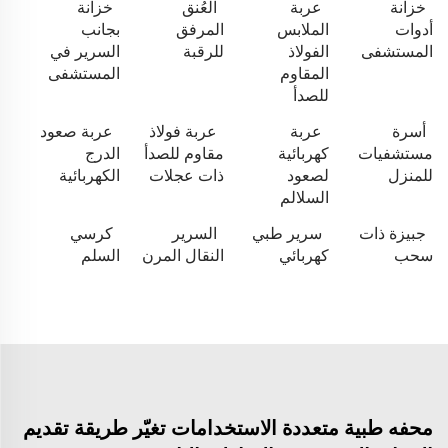
خزانة
عربة
العُنق
خزانة
أدوات
الملابس
المرفق
بجانب
المستشفى
الفولاذ
للرقبة
السرير في
المقاوم
المستشفى
للصدأ
أسرة
عربة
عربة فولاذ
عربة صعود
مستشفيات
كهربائية
مقاوم للصدأ
الدرج
للمنزل
لصعود
ذات عجلات
الكهربائية
السلالم
جبيزة ذات
سرير طبي
السرير
كرسي
سحب
كهربائي
النقال المرن
السلم
محفه طبية متعددة الاستخدامات تغيّر طريقة تقديم