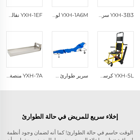
YXH-3B3 سرير إسعاف طبي قابل للطي احترافي الطوارئ
YXH-1A6M لوح عمود فقري بلاستيكي لسيارات الإسعاف
YXH-1EF نقالة عسكرية قابلة للطي من الألمنيوم
YXH-5L كرسي كهربائي صاعد الدرج من نوع Xiehe
سرير طوارئ طيّ قابل للطي خفيف الوزن YXH-1A3
YXH-7A منصة نقالة مستقرة بالجملة مصنوعة من سبيكة الألمنيوم
إخلاء سريع للمريض في حالة الطوارئ
الوقت حاسم في حالة الطوارئ! كما أنه لضمان وجود أنظمة
لمراقبة تنظيم وإخلاء المرضى ضمن إطار زمني معقول، وأن