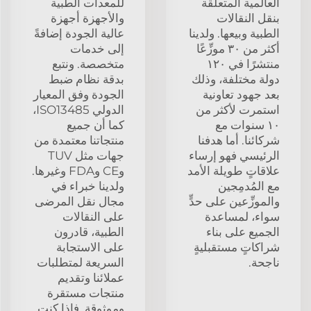
العالمية المتعلقة
للمعدات الطبية
بنقل النقالات
والأجهزة أجهزة
الطبية وبيعها. ولدينا
عالية الجودة إضافةً
أكثر من ٣٠ موزِّعًا
إلى خدمات
منتشرًا في ١٢٠
متخصصة. ونتبع
دولة مختلفة، وذلك
بدقة نظام ضبط
بعد جهود تعاونية
الجودة وفق المعيار
استمرت لأكثر من
الدولي ISO13485،
١٠ سنوات مع
كما أن جميع
شركائنا. أما هدفنا
منتجاتنا معتمدة من
الرئيسي فهو إرساء
جهات مثل TUV
علاقاتٍ طويلة الأمد
وCE وFDA وغيرها.
مع المُدمِجين
ولدينا خبراء في
والموزِّعين على حدٍّ
مجال نقل المرضى
سواء، لمساعدة
على النقالات
الجميع على بناء
الطبية، قادرون
شراكاتٍ مستقبليةٍ
على الاستجابة
ناجحة.
السريعة لمتطلبات
عملائنا وتقديم
منتجات مستقرة
وموثوقة. فإذا كنت