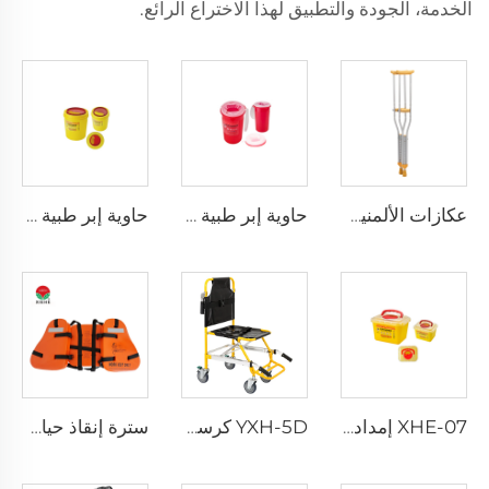
الخدمة، الجودة والتطبيق لهذا الاختراع الرائع.
عكازات الألمنيوم XHE-10
حاوية إبر طبية مقاومة للثقب XHE-08
حاوية إبر طبية دائرية XHE-08
XHE-07 إمدادات طبية حاوية بلاستيكية للأدوات الحادة
YXH-5D كرسي كهربائي صاعد الدرج من نوع Xiehe
سترة إنقاذ حياة ثلاث قطع للبالغين للاستخدام اليومي