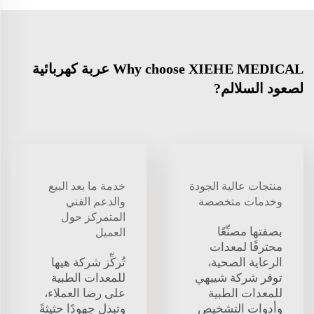
Why choose XIEHE MEDICAL عربة كهربائية
لصعود السلالم?
منتجات عالية الجودة
خدمة ما بعد البيع
وخدمات متخصصة
والدعم الفني
المتمركز حول
بصفتها مصنِّعًا
العميل
محترفًا لمعدات
الرعاية الصحية،
تُركِّز شركة هيها
توفر شركة شييهي
للمعدات الطبية
للمعدات الطبية
على رضا العملاء،
وأدوات التشخيص
وتبذل جهودًا حثيثةً