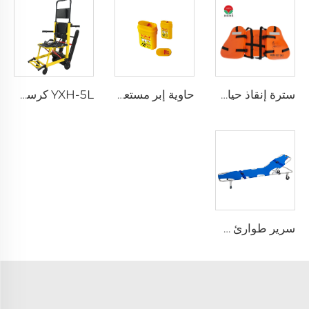
سترة إنقاذ حياة ثلاث قطع للبالغين للاستخدام اليومي
حاوية إبر مستعملة قابلة لإعادة الاستخدام للمستشفى XHE-06
YXH-5L كرسي كهربائي صاعد الدرج من نوع Xiehe
سرير طوارئ طيّ قابل للطي خفيف الوزن YXH-1A3