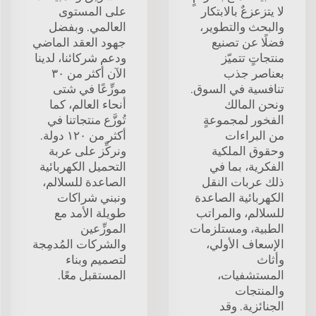
لا يتزعزعٌ بالابتكار
على المستوى
والبحث والتطوير،
العالمي. وبفضل
فضلًا عن تصنيع
جهود العقد الماضي
منتجاتٍ تتميّز
ودعم شركائنا، لدينا
بعناصر جذب
الآن أكثر من ٣٠
تنافسية في السوق.
موزِّعًا في شتى
ونحن المالك
أنحاء العالم، كما
الفخور لمجموعةٍ
تُوزَّع منتجاتنا في
من البراءات
أكثر من ١٢٠ دولة.
وحقوق الملكية
ونركِّز على عربة
الفكرية، بما في
التحميل الكهربائية
ذلك عربات النقل
الصاعدة للسلالم،
الكهربائية الصاعدة
ونبني شراكات
للسلالم، والمراتب
طويلة الأمد مع
الطبية، ومستلزمات
الموزِّعين
الإسعاف الأولي،
والشركات المُدمِجة
وأثاث
لتصميم وبناء
المستشفيات،
المستقبل معًا.
والمنتجات
الجنائزية. وقد