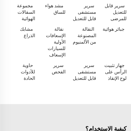
سرير قابل
سرير
مشد هواء
مجموعة
للتعديل
مستشفى
للساق
السقالات
للمرضى
قابل للتعديل
الهوائية
جبائر هوائية
النقالة
نقالة
مشابك
المصنوعة
الإسعافات
الذراع
من الألمنيوم
الأولية
للسيارات
الإسعاف
جهاز تثبيت
سرير
سرير
حاوية
الرأس على
مستشفى
الفحص
للأدوات
لوح الإنقاذ
قابل للتعديل
الحادة
كيفية الاستخدام؟