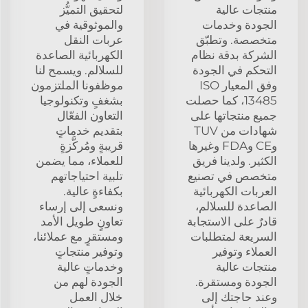
منتجات عالية
لتحقيق التميُّز
الجودة وخدمات
والموثوقية في
متخصصة. وتطبّق
عربات النقل
الشركة بدقة نظام
الكهربائية الصاعدة
التحكم في الجودة
للسلالم. ويسمح لنا
وفق المعيار ISO
موظفونا الملتزمون
13485، كما حصلت
بشغفٍ وتكنولوجيا
جميع منتجاتها على
التعاون الفعّال
شهادات من TUV
بتقديم خدماتٍ
وCE وFDA وغيرها
قريبةٍ ومُركَّزةٍ
الكثير. ولدينا فريق
للعملاء، مما يضمن
متخصص في تصنيع
تلبية احتياجاتهم
العربات الكهربائية
بكفاءةٍ عالية.
الصاعدة للسلالم،
ونسعى إلى إرساء
قادرٌ على الاستجابة
تعاونٍ طويل الأمد
السريعة لمتطلبات
ومستقرٍ مع عملائنا،
العملاء وتوفير
وتوفير منتجاتٍ
منتجات عالية
وخدماتٍ عالية
الجودة ومستقرة.
الجودة لهم من
وعند حاجتك إلى
خلال العمل