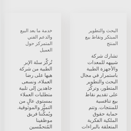
البحث والتطوير
خدمة ما بعد البيع
المبتكر ونقاط بيع
والدعم الفني
المنتج
المتمركز حول
العميل
تشارك شركة
شييهه للمعدات
تُركِّز سلة الإبر
والأجهزة الطبية
الطبية من شركة
باستمرار في مجال
هيها على رضا
البحث والتطوير
العملاء، ونسعى
المتطور، وتركّز
جاهدين إلى تلبية
على تقديم نقاط
متطلبات العملاء
بيع تنافسية
بمستوى عالٍ من
للمنتجات. وتتم
التميُّز والموثوقية.
حماية حقوق
ويُمكِّننا فريق
الملكية الفكرية
موظفينا
المتعلقة بالبراءات
المُتحمِّسين