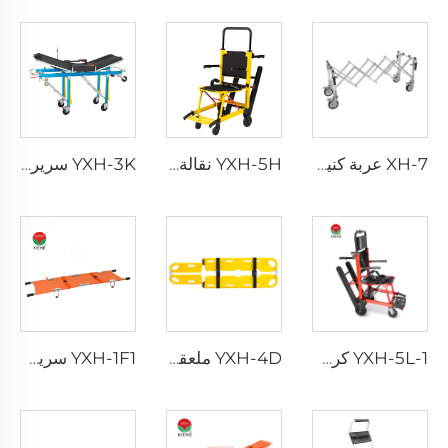
XH-7 عربة كنيسة من الألمنيوم بمقابض حمل قابلة للطي
YXH-5H نقالة يدوية صعود السلالم للمergency
YXH-3K سرير إسعافي قابل للطي مصنوع من الألمنيوم بقدرة تحمل 250 كجم
YXH-5L-1 كرسي متحرك كهربائي للشلل الدماغي
YXH-4D ملعقة بلاستيكية قابلة للتمدد لتجهيزات المستشفيات الطبية
YXH-1F1 سرير طوارئ قابل للطي محترف مصنوع من الألمنيوم