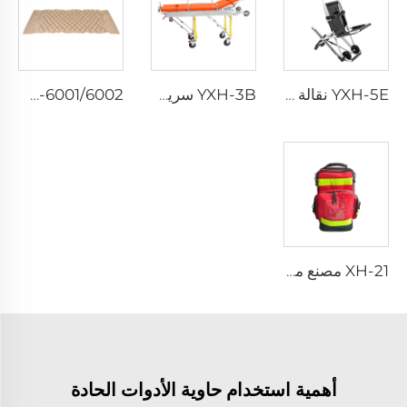
YXH-5E نقالة جودة عالية من الألمنيوم لسيارات الإسعاف
YXH-3B سرير طوارئ إسعافي قابل للطي احترافي
XH-6001/6002 خلايا سريرية مبطنة وسادة هوائية طبية
XH-21 مصنع مباشر حقيبة إنقاذ محمولة باليد
أهمية استخدام حاوية الأدوات الحادة