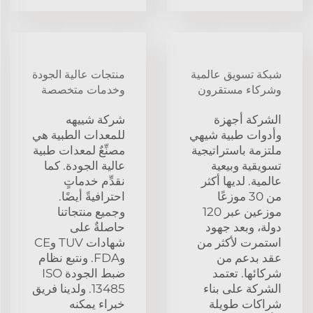
شبكة تسويق عالمية
منتجات عالية الجودة
وشركاء مستقرون
وخدمات متخصصة
الشركة أجهزة
شركة شييهه
وأدوات طبية شيهي
للمعدات الطبية هي
ملتزمة باستراتيجية
مصنِّعٌ لمعدات طبية
تسويقية وبيعية
عالية الجودة. كما
عالمية. لديها أكثر
نقدِّم خدماتٍ
من 30 موزعًا
احترافيةً أيضًا.
موزعين عبر 120
وجميع منتجاتنا
دولة، وبعد جهود
حاصلةٌ على
استمرت لأكثر من
شهادات TUV وCE
عقد بدعم من
وFDA. ونتبع نظام
شركائها. تعتمد
ضبط الجودة ISO
الشركة على بناء
13485. ولدينا فريق
شراكات طويلة
خبراء يمكنه