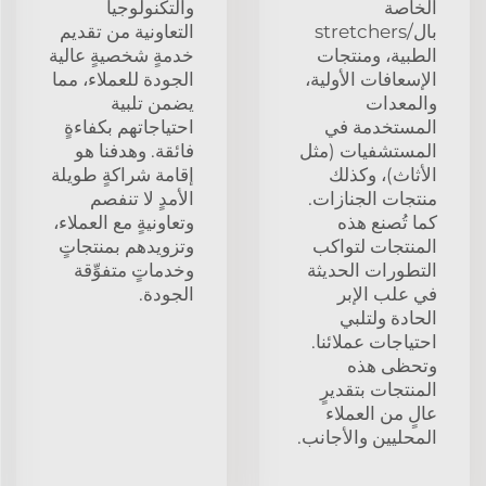
الخاصة
والتكنولوجيا
بال/stretchers
التعاونية من تقديم
الطبية، ومنتجات
خدمةٍ شخصيةٍ عالية
الإسعافات الأولية،
الجودة للعملاء، مما
والمعدات
يضمن تلبية
المستخدمة في
احتياجاتهم بكفاءةٍ
المستشفيات (مثل
فائقة. وهدفنا هو
الأثاث)، وكذلك
إقامة شراكةٍ طويلة
منتجات الجنازات.
الأمدٍ لا تنفصم
كما تُصنع هذه
وتعاونيةٍ مع العملاء،
المنتجات لتواكب
وتزويدهم بمنتجاتٍ
التطورات الحديثة
وخدماتٍ متفوِّقة
في علب الإبر
الجودة.
الحادة ولتلبي
احتياجات عملائنا.
وتحظى هذه
المنتجات بتقديرٍ
عالٍ من العملاء
المحليين والأجانب.