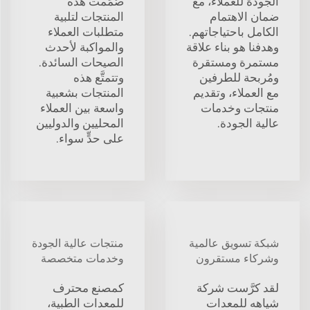
الجودة للعملاء، مع
صُمِّمت هذه
ضمان الاهتمام
المنتجات لتلبية
الكامل باحتياجاتهم.
متطلبات العملاء
وهدفنا هو بناء علاقة
والمواكبة لأحدث
مستمرة ومستقرة
الصيحات السائدة.
ومُربحة للطرفين
وتتمتَّع هذه
مع العملاء، وتقديم
المنتجات بشعبية
منتجات وخدمات
واسعة بين العملاء
عالية الجودة.
المحليين والدوليين
على حدٍّ سواء.
شبكة تسويق عالمية
منتجات عالية الجودة
وشركاء مستقرون
وخدمات متخصصة
لقد كرَّست شركة
كمصنع محترف
شياهه للمعدات
للمعدات الطبية،