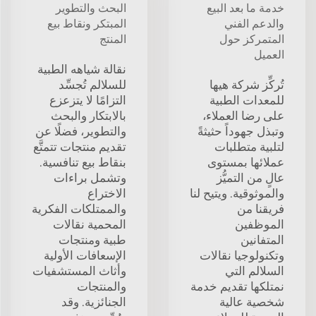
خدمة ما بعد البيع
البحث والتطوير
والدعم الفني
المبتكر ونقاط بيع
المتمركز حول
المنتج
العميل
نقالة شياهه الطبية
تُركِّز شركة هيها
للسلالم تُجسِّد
للمعدات الطبية
التزامًا لا يتزعزع
على رضا العملاء،
بالابتكار والبحث
وتبذل جهوداً حثيثةً
والتطوير، فضلًا عن
لتلبية متطلبات
تقديم منتجات تتمتَّع
عملائها بمستوى
بنقاط بيع تنافسية.
عالٍ من التميُّز
وتشمل براءات
والموثوقية. ويتيح لنا
الاختراع
فريقنا من
والممتلكات الفكرية
الموظفين
المحمية نقالات
المتفانين
طبية ومنتجات
وتكنولوجيا نقالات
الإسعافات الأولية
السلالم التي
وأثاث المستشفيات
نمتلكها تقديم خدمة
والمنتجات
شخصية عالية
الجنائزية. وقد