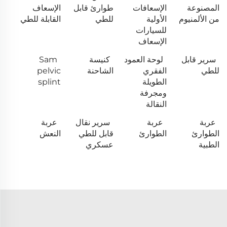
المصنوعة
الإسعافات
طوارئ قابل
الإسعاف
من الألمنيوم
الأولية
للطي
القابلة للطي
للسيارات
الإسعاف
سرير قابل
لوحة العمود
كنيسة
Sam
للطي
الفقري
الشاحنة
pelvic
الطويلة
splint
ومجرفة
النقالة
عربة
عربة
سرير نقال
عربة
الطوارئ
الطوارئ
قابل للطي
النعش
الطبية
عسكري