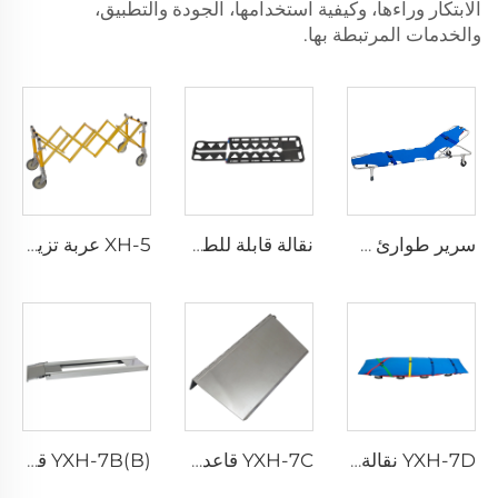
الابتكار وراءها، وكيفية استخدامها، الجودة والتطبيق،
والخدمات المرتبطة بها.
سرير طوارئ طيّ قابل للطي خفيف الوزن YXH-1A3
نقالة قابلة للطي من ألياف الكربون طراز YXH-4C
XH-5 عربة تزيد من سرير نعوش الجنازات
YXH-7D نقالة شفط
YXH-7C قاعدة نقالة
YXH-7B(B) قاعدة نقالة مصنوعة من سبيكة الألمنيوم تُستخدم