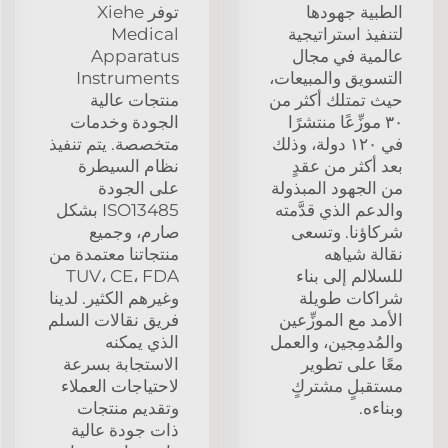
الطبية جهودها
توفر Xiehe
لتنفيذ استراتيجية
Medical
عالمية في مجال
Apparatus
التسويق والمبيعات،
Instruments
حيث تمتلك أكثر من
منتجات عالية
٣٠ موزِّعًا منتشرًا
الجودة وخدمات
في ١٢٠ دولة، وذلك
متخصصة. يتم تنفيذ
بعد أكثر من عقدٍ
نظام السيطرة
من الجهود المبذولة
على الجودة
والدعم الذي قدَّمته
ISO13485 بشكل
شركاؤنا. وتسعى
صارم، وجميع
نقالة شياهه
منتجاتنا معتمدة من
للسلالم إلى بناء
TUV، CE، FDA
شراكات طويلة
وغيرهم الكثير. لدينا
الأمد مع الموزِّعين
فريق نقالات السلم
والمُدمِجين، والعمل
الذي يمكنه
معًا على تطوير
الاستجابة بسرعة
مستقبلٍ مشتركٍ
لاحتياجات العملاء
وبناءه.
وتقديم منتجات
ذات جودة عالية