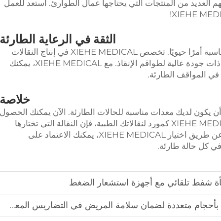
م العديد من المنتجات التي يحتاجها عمال الطوارئ. استعد للعمل
الثقة في الرعاية الطارئة
في المواقف الطبية الطارئة، يكون الأداة المناسبة أمرًا حيويًا. تخصص XIEHE MEDICAL في إنتاج النقالات
القوية بشكل احترافي. إنهم يقدمون منتجات ذات جودة عالية لطواقم الإنقاذ. مع XIEHE MEDICAL، يمكنك
في المواقف الطارئة.
خلاصة
أن يكون لديك معدات مناسبة للحالات الطارئة. الآن يمكنك الحصول
على نقالة رائعة تكون مناسبة وآمنة. مع XIEHE MEDICAL كمورد لنقالاتك الطبية، فإن النقالة التي تختارها
ستكون قوية. محتوى الحزمة: 1× نقالة طبية. عن طريق اختيار XIEHE MEDICAL، يمكنك الاعتماد على
ي كل حالة طارئة.
فأة شفط تلقائي مع أجهزة استشعار الضغط
 بأحجام متعددة لضمان سلامة المريض في التضاريس المعقدة