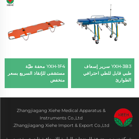
YXH-3B3 سرير إسعاف
YXH-1F4 محفة طيّة
طبي قابل للطي احترافي
مستشفى للإنقاذ السريع بسعر
الطوارئ
منخفض
Zhangjiagang Xiehe Medical Apparatus &
Instruments Co.,Ltd
Zhangjiagang Xiehe Import & Export Co.,Ltd.
شركة تصنيع محترفة للمنتجات الطبية الإسعافية ذات خبرة تصديرية