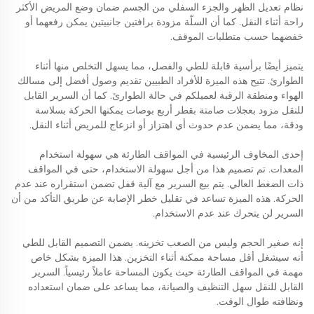
نظام تعديل الظهر والجزء السفلي من الجسم ضمان وضع المريض الأكثر
راحة أثناء النقل. كما أن السلّة مزودة برافتين جانبيتين يمكن رفعهما أو
خفضهما حسب متطلبات الموقف.
يتميز أيضًا برأسية قابلة للطي والفصل، مما يسهل التخلص منها أثناء
الطوارئ. تتيح هذه الميزة للأفراد الطبيين تقديم وصول أفضل إلى مسالك
الهواء ومنطقة الرقبة لعميلكم في حالة الطوارئ. كما أن السرير القابل
للنقل مزود بعجلات صامتة بقطر أربع بوصات يمكنها الحركة بسلاسة
ودقة، مما يضمن عدم حدوث أي اهتزاز أو انزعاج للمريض أثناء النقل.
إحدى المخاوف الرئيسية في المواقف الطارئة هي سهولة استخدام
المعدات. تم تصميم هذا من أجل سهولة الاستخدام، حتى في المواقف
ذات الضغط العالي. يتم بيع السرير مع آلية قفل تضمن استقراره عند عدم
الحركة. هذه الميزة تساعد في تقليل خطر الإصابة عن طريق التأكد من أن
السرير لن يتحرك عند عدم الاستخدام.
إنه صغير الحجم وليس من الصعب تخزينه. يضمن التصميم القابل للطي
أنه سيشغل أقل مساحة ممكنة أثناء التخزين. هذا الميزة بشكل خاص
مهمة في المواقف الطارئة حيث يكون المساحة عاملاً رئيسياً. السرير
القابل للنقل سهل التنظيف والصيانة، مما يساعد على ضمان استعداده
ونظافته طوال الوقت.