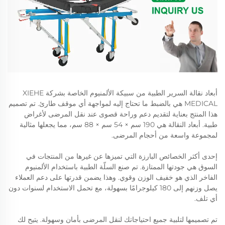
أبعاد نقالة السرير الطبية من سبيكة الألمنيوم الخاصة بشركة XIEHE
MEDICAL هي بالضبط ما تحتاج إليه لمواجهة أي موقف طارئ. تم تصميم
هذا المنتج بعناية لتقديم دعم وراحة قصوى عند نقل المرضى لأغراض
طبية. أبعاد النقالة هي 190 سم × 54 سم × 88 سم، مما يجعلها مثالية
لمجموعة واسعة من أحجام المرضى.
إحدى أكثر الخصائص البارزة التي تميزها عن غيرها من المنتجات في
السوق هي جودتها الممتازة. تم صنع السلّة الطبية باستخدام الألمنيوم
الفاخر الذي هو خفيف الوزن وقوي. وهذا يضمن قدرتها على دعم العملاء
يصل وزنهم إلى 180 كيلوجرامًا بسهولة، مع تحمل الاستخدام لسنوات دون
أي تلف.
تم تصميمها لتلبية جميع احتياجاتك لنقل المرضى بأمان وسهولة. يتيح لك