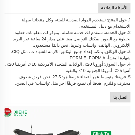
الأسئلة الشائعة
1. حول المنتج:
نستخدم المواد الصديقة للبيئة، وكل منتجاتنا سهلة
الاستخدام مع دليل المستخدم.
2. حول الخدمة:
سنقدم لك خدمة شاملة، ونوفر لك معلومات خطوة
بخطوة مع الصور. يمكنك التواصل معنا على مدار 24 ساعة عبر البريد
الإلكتروني، الهاتف، واتساب وغيرها. نحن دائمًا مستعدون.
3. حول الوثائق:
يمكننا إعداد جميع الوثائق اللازمة للشهادات، مثل CIQ،
شهادة المنشأ، FORM E، FORM A.
4. حول السوق:
أوروبا 20٪، الولايات المتحدة الأمريكية 10٪، أفريقيا 20٪،
آسيا 25٪، أمريكا الجنوبية 10٪ والبقية.
5. فريقنا:
متوسط عمر أعضاء فريقنا هو: 27.5. نحن فريق شغوف،
محترف ومُلتزم. هدفنا أن نصبح فريقًا آخر مثل 'واتساب' في الصين.
اتصل بنا