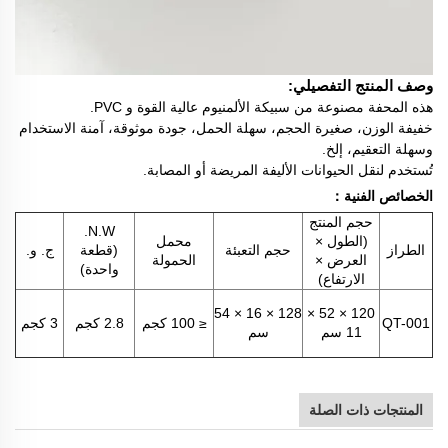
وصف المنتج التفصيلي:
هذه المحفة مصنوعة من سبيكة الألمنيوم عالية القوة و PVC.
خفيفة الوزن، صغيرة الحجم، سهلة الحمل، جودة موثوقة، آمنة الاستخدام
وسهلة التعقيم، إلخ.
تُستخدم لنقل الحيوانات الأليفة المريضة أو المصابة.
الخصائص الفنية：
حجم المنتج
N.W.
(الطول ×
محمل
الطراز
حجم التعبئة
(قطعة
ج. و.
العرض ×
الحمولة
واحدة)
الارتفاع)
128 × 16 × 54
120 × 52 ×
QT-001
≤ 100 كجم
2.8 كجم
3 كجم
11 سم
سم
المنتجات ذات الصلة