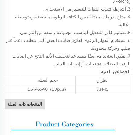
(Velcro).
3. أشرطة تثبيت حلقات للتيسير من الاستخدام.
4. متاح بدرجات مختلفة من الكثافة الرغوية منخفضة ومتوسطة
وعالية
5. تصميم قابل للتعديل ليناسب مجموعة واسعة من المرضى.
6. يستخدم الكولر الرغوي لعلاج إصابات العنق التي تتطلب دعماً غير
صلب وحركة محدودة.
7. يمكن استخدامه أيضًا كمساعد لتخفيف الألم الناتج عن إصابات
الرقبة
تشنجات أو إصابات الجلد.
العضلات
الخصائص الفنية:
الطراز
حجم التعبئة
الو
83x43x40（50pcs）
XH-19
المنتجات ذات الصلة