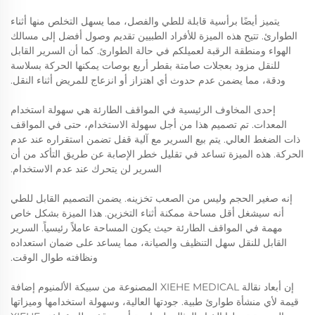
يتميز أيضًا برأسية قابلة للطي والفصل، مما يسهل التخلص منها أثناء
الطوارئ. تتيح هذه الميزة للأفراد الطبيين تقديم وصول أفضل إلى مسالك
الهواء ومنطقة الرقبة لعميلكم في حالة الطوارئ. كما أن السرير القابل
للنقل مزود بعجلات صامتة بقطر أربع بوصات يمكنها الحركة بسلاسة
ودقة، مما يضمن عدم حدوث أي اهتزاز أو انزعاج للمريض أثناء النقل.
إحدى المخاوف الرئيسية في المواقف الطارئة هي سهولة استخدام
المعدات. تم تصميم هذا من أجل سهولة الاستخدام، حتى في المواقف
ذات الضغط العالي. يتم بيع السرير مع آلية قفل تضمن استقراره عند عدم
الحركة. هذه الميزة تساعد في تقليل خطر الإصابة عن طريق التأكد من أن
السرير لن يتحرك عند عدم الاستخدام.
إنه صغير الحجم وليس من الصعب تخزينه. يضمن التصميم القابل للطي
أنه سيشغل أقل مساحة ممكنة أثناء التخزين. هذا الميزة بشكل خاص
مهمة في المواقف الطارئة حيث يكون المساحة عاملاً رئيسياً. السرير
القابل للنقل سهل التنظيف والصيانة، مما يساعد على ضمان استعداده
ونظافته طوال الوقت.
إن أبعاد نقالة XIEHE MEDICAL المصنوعة من سبيكة الألمنيوم إضافة
قيمة لأي منشأة طوارئ طبية. جودتها العالية، وسهولة استخدامها وميزاتها