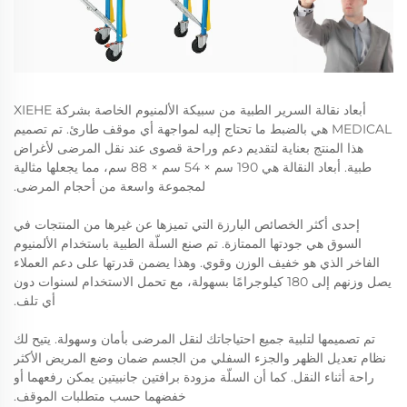
أبعاد نقالة السرير الطبية من سبيكة الألمنيوم الخاصة بشركة XIEHE
MEDICAL هي بالضبط ما تحتاج إليه لمواجهة أي موقف طارئ. تم تصميم
هذا المنتج بعناية لتقديم دعم وراحة قصوى عند نقل المرضى لأغراض
طبية. أبعاد النقالة هي 190 سم × 54 سم × 88 سم، مما يجعلها مثالية
لمجموعة واسعة من أحجام المرضى.
إحدى أكثر الخصائص البارزة التي تميزها عن غيرها من المنتجات في
السوق هي جودتها الممتازة. تم صنع السلّة الطبية باستخدام الألمنيوم
الفاخر الذي هو خفيف الوزن وقوي. وهذا يضمن قدرتها على دعم العملاء
يصل وزنهم إلى 180 كيلوجرامًا بسهولة، مع تحمل الاستخدام لسنوات دون
أي تلف.
تم تصميمها لتلبية جميع احتياجاتك لنقل المرضى بأمان وسهولة. يتيح لك
نظام تعديل الظهر والجزء السفلي من الجسم ضمان وضع المريض الأكثر
راحة أثناء النقل. كما أن السلّة مزودة برافتين جانبيتين يمكن رفعهما أو
خفضهما حسب متطلبات الموقف.