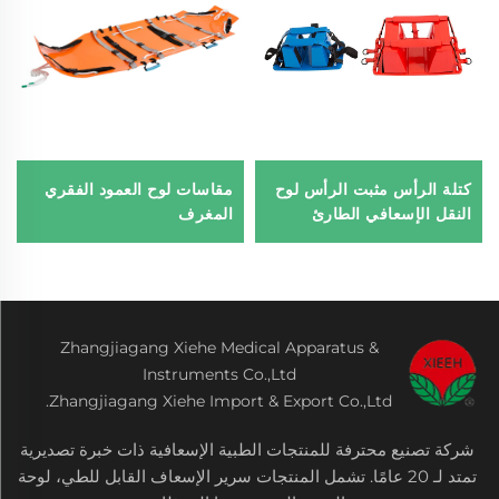
كتلة الرأس مثبت الرأس لوح
مقاسات لوح العمود الفقري
النقل الإسعافي الطارئ
المغرف
Zhangjiagang Xiehe Medical Apparatus &
Instruments Co.,Ltd
Zhangjiagang Xiehe Import & Export Co.,Ltd.
شركة تصنيع محترفة للمنتجات الطبية الإسعافية ذات خبرة تصديرية
تمتد لـ 20 عامًا. تشمل المنتجات سرير الإسعاف القابل للطي، لوحة