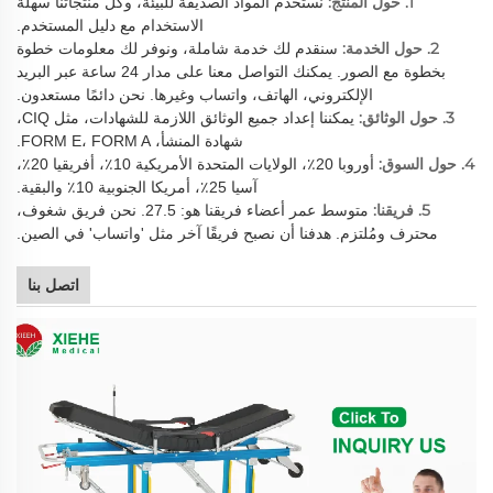
1. حول المنتج:
نستخدم المواد الصديقة للبيئة، وكل منتجاتنا سهلة
الاستخدام مع دليل المستخدم.
2. حول الخدمة:
سنقدم لك خدمة شاملة، ونوفر لك معلومات خطوة
بخطوة مع الصور. يمكنك التواصل معنا على مدار 24 ساعة عبر البريد
الإلكتروني، الهاتف، واتساب وغيرها. نحن دائمًا مستعدون.
3. حول الوثائق:
يمكننا إعداد جميع الوثائق اللازمة للشهادات، مثل CIQ،
شهادة المنشأ، FORM E، FORM A.
4. حول السوق:
أوروبا 20٪، الولايات المتحدة الأمريكية 10٪، أفريقيا 20٪،
آسيا 25٪، أمريكا الجنوبية 10٪ والبقية.
5. فريقنا:
متوسط عمر أعضاء فريقنا هو: 27.5. نحن فريق شغوف،
محترف ومُلتزم. هدفنا أن نصبح فريقًا آخر مثل 'واتساب' في الصين.
اتصل بنا