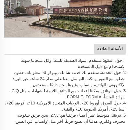
الأسئلة الشائعة
1. حول المنتج:
نستخدم المواد الصديقة للبيئة، وكل منتجاتنا سهلة
الاستخدام مع دليل المستخدم.
2. حول الخدمة:
سنقدم لك خدمة شاملة، ونوفر لك معلومات خطوة
بخطوة مع الصور. يمكنك التواصل معنا على مدار 24 ساعة عبر البريد
الإلكتروني، الهاتف، واتساب وغيرها. نحن دائمًا مستعدون.
3. حول الوثائق:
يمكننا إعداد جميع الوثائق اللازمة للشهادات، مثل CIQ،
شهادة المنشأ، FORM E، FORM A.
4. حول السوق:
أوروبا 20٪، الولايات المتحدة الأمريكية 10٪، أفريقيا 20٪،
آسيا 25٪، أمريكا الجنوبية 10٪ والبقية.
5. فريقنا:
متوسط عمر أعضاء فريقنا هو: 27.5. نحن فريق شغوف،
محترف ومُلتزم. هدفنا أن نصبح فريقًا آخر مثل 'واتساب' في الصين.