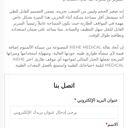
إنه صغير الحجم وليس من الصعب تخزينه. يضمن التصميم القابل للطي
أنه سيشغل أقل مساحة ممكنة أثناء التخزين. هذا الميزة بشكل خاص
مهمة في المواقف الطارئة حيث يكون المساحة عاملاً رئيسياً. السرير
القابل للنقل سهل التنظيف والصيانة، مما يساعد على ضمان استعداده
ونظافته طوال الوقت.
إن أبعاد نقالة XIEHE MEDICAL المصنوعة من سبيكة الألمنيوم إضافة
قيمة لأي منشأة طوارئ طبية. جودتها العالية، وسهولة استخدامها وميزاتها
المريحة تجعلها الخيار المثالي لمواجهة أي موقف طارئ. اختر XIEHE
MEDICAL لتلبية احتياجاتك الطبية واستمتع بأفضل المعدات الطبية.
اتصل بنا
عنوان البريد الإلكتروني
*
الاسم
*