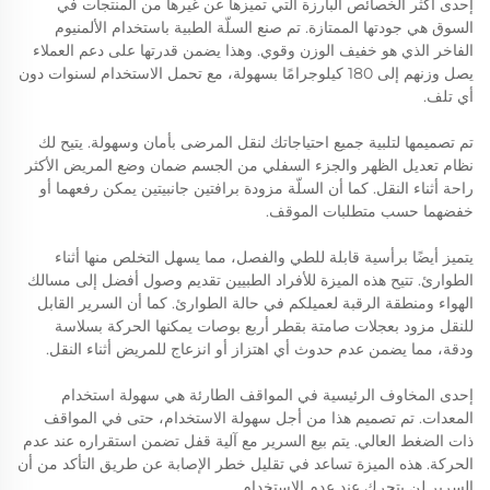
إحدى أكثر الخصائص البارزة التي تميزها عن غيرها من المنتجات في
السوق هي جودتها الممتازة. تم صنع السلّة الطبية باستخدام الألمنيوم
الفاخر الذي هو خفيف الوزن وقوي. وهذا يضمن قدرتها على دعم العملاء
يصل وزنهم إلى 180 كيلوجرامًا بسهولة، مع تحمل الاستخدام لسنوات دون
أي تلف.
تم تصميمها لتلبية جميع احتياجاتك لنقل المرضى بأمان وسهولة. يتيح لك
نظام تعديل الظهر والجزء السفلي من الجسم ضمان وضع المريض الأكثر
راحة أثناء النقل. كما أن السلّة مزودة برافتين جانبيتين يمكن رفعهما أو
خفضهما حسب متطلبات الموقف.
يتميز أيضًا برأسية قابلة للطي والفصل، مما يسهل التخلص منها أثناء
الطوارئ. تتيح هذه الميزة للأفراد الطبيين تقديم وصول أفضل إلى مسالك
الهواء ومنطقة الرقبة لعميلكم في حالة الطوارئ. كما أن السرير القابل
للنقل مزود بعجلات صامتة بقطر أربع بوصات يمكنها الحركة بسلاسة
ودقة، مما يضمن عدم حدوث أي اهتزاز أو انزعاج للمريض أثناء النقل.
إحدى المخاوف الرئيسية في المواقف الطارئة هي سهولة استخدام
المعدات. تم تصميم هذا من أجل سهولة الاستخدام، حتى في المواقف
ذات الضغط العالي. يتم بيع السرير مع آلية قفل تضمن استقراره عند عدم
الحركة. هذه الميزة تساعد في تقليل خطر الإصابة عن طريق التأكد من أن
السرير لن يتحرك عند عدم الاستخدام.