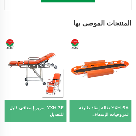
المنتجات الموصى بها
YXH-6A نقالة إنقاذ طارئة
YXH-3E سرير إسعافي قابل
لمروحيات الإسعاف
للتعديل