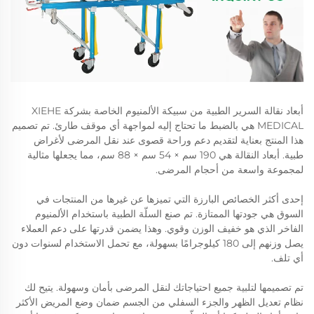
أبعاد نقالة السرير الطبية من سبيكة الألمنيوم الخاصة بشركة XIEHE
MEDICAL هي بالضبط ما تحتاج إليه لمواجهة أي موقف طارئ. تم تصميم
هذا المنتج بعناية لتقديم دعم وراحة قصوى عند نقل المرضى لأغراض
طبية. أبعاد النقالة هي 190 سم × 54 سم × 88 سم، مما يجعلها مثالية
لمجموعة واسعة من أحجام المرضى.
إحدى أكثر الخصائص البارزة التي تميزها عن غيرها من المنتجات في
السوق هي جودتها الممتازة. تم صنع السلّة الطبية باستخدام الألمنيوم
الفاخر الذي هو خفيف الوزن وقوي. وهذا يضمن قدرتها على دعم العملاء
يصل وزنهم إلى 180 كيلوجرامًا بسهولة، مع تحمل الاستخدام لسنوات دون
أي تلف.
تم تصميمها لتلبية جميع احتياجاتك لنقل المرضى بأمان وسهولة. يتيح لك
نظام تعديل الظهر والجزء السفلي من الجسم ضمان وضع المريض الأكثر