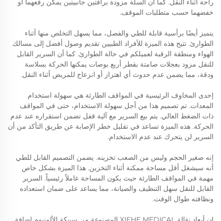
راحة أثناء النقل. كما أن السلّة مزودة برافتين جانبيتين يمكن رفعهما أو
خفضهما حسب متطلبات الموقف.
يتميز أيضًا برأسية قابلة للطي والفصل، مما يسهل التخلص منها أثناء
الطوارئ. تتيح هذه الميزة للأفراد الطبيين تقديم وصول أفضل إلى مسالك
الهواء ومنطقة الرقبة لعميلكم في حالة الطوارئ. كما أن السرير القابل
للنقل مزود بعجلات صامتة بقطر أربع بوصات يمكنها الحركة بسلاسة
ودقة، مما يضمن عدم حدوث أي اهتزاز أو انزعاج للمريض أثناء النقل.
إحدى المخاوف الرئيسية في المواقف الطارئة هي سهولة استخدام
المعدات. تم تصميم هذا من أجل سهولة الاستخدام، حتى في المواقف
ذات الضغط العالي. يتم بيع السرير مع آلية قفل تضمن استقراره عند عدم
الحركة. هذه الميزة تساعد في تقليل خطر الإصابة عن طريق التأكد من أن
السرير لن يتحرك عند عدم الاستخدام.
إنه صغير الحجم وليس من الصعب تخزينه. يضمن التصميم القابل للطي
أنه سيشغل أقل مساحة ممكنة أثناء التخزين. هذا الميزة بشكل خاص
مهمة في المواقف الطارئة حيث يكون المساحة عاملاً رئيسياً. السرير
القابل للنقل سهل التنظيف والصيانة، مما يساعد على ضمان استعداده
ونظافته طوال الوقت.
إن أبعاد نقالة XIEHE MEDICAL المصنوعة من سبيكة الألمنيوم إضافة