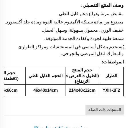
وصف المنتج التفصيلي:
مقابض مرنة وذراع دعم قابل للطي
مصنوع من مادة سبيكة الألمنيوم عالية القوة ومادة جلد أكسفورد.
خفيف الوزن، محمول بسهولة، وسهل الحمل.
سمعة طيبة لجودة وكفاءة الخدمة الموثوقة.
يُستخدم بشكل أساسي في المستشفيات ومراكز الطوارئ
والمعارك لنقل المرضى والجرحى.
المواصفات:
حجم المنتج
حجم التعب
الطراز
(الطول × العرض ×
الحجم القابل للطي
(1قطعة/كرتون)
الارتفاع)
x15x66cm
46x48x14cm
214x48x12cm
YXH-1F2
المنتجات ذات الصلة