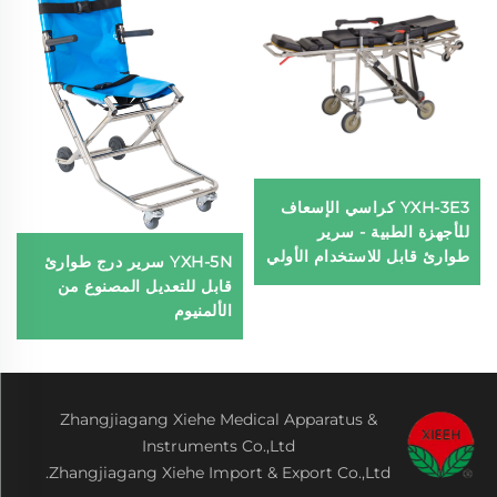
YXH-3E3 كراسي الإسعاف
للأجهزة الطبية - سرير
طوارئ قابل للاستخدام الأولي
YXH-5N سرير درج طوارئ
قابل للتعديل المصنوع من
الألمنيوم
Zhangjiagang Xiehe Medical Apparatus &
Instruments Co.,Ltd
Zhangjiagang Xiehe Import & Export Co.,Ltd.