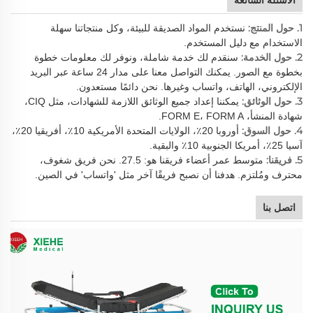
1. حول المنتج:
نستخدم المواد الصديقة للبيئة، وكل منتجاتنا سهلة
الاستخدام مع دليل المستخدم.
2. حول الخدمة:
سنقدم لك خدمة شاملة، ونوفر لك معلومات خطوة
بخطوة مع الصور. يمكنك التواصل معنا على مدار 24 ساعة عبر البريد
الإلكتروني، الهاتف، واتساب وغيرها. نحن دائمًا مستعدون.
3. حول الوثائق:
يمكننا إعداد جميع الوثائق اللازمة للشهادات، مثل CIQ،
شهادة المنشأ، FORM E، FORM A.
4. حول السوق:
أوروبا 20٪، الولايات المتحدة الأمريكية 10٪، أفريقيا 20٪،
آسيا 25٪، أمريكا الجنوبية 10٪ والبقية.
5. فريقنا:
متوسط عمر أعضاء فريقنا هو: 27.5. نحن فريق شغوف،
محترف ومُلتزم. هدفنا أن نصبح فريقًا آخر مثل 'واتساب' في الصين.
اتصل بنا