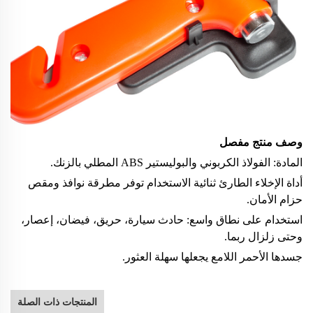
وصف منتج مفصل
المادة: الفولاذ الكربوني والبوليستير ABS المطلي بالزنك.
أداة الإخلاء الطارئ ثنائية الاستخدام توفر مطرقة نوافذ ومقص
حزام الأمان.
استخدام على نطاق واسع: حادث سيارة، حريق، فيضان، إعصار،
وحتى زلزال ربما.
جسدها الأحمر اللامع يجعلها سهلة العثور.
المنتجات ذات الصلة