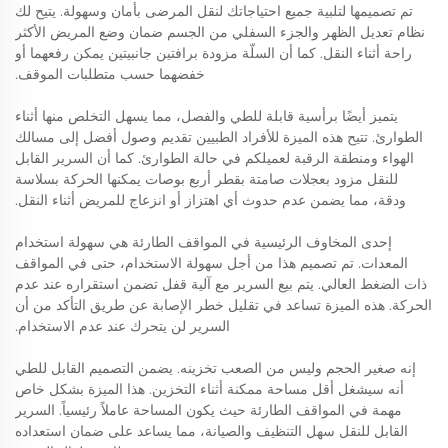
تم تصميمها لتلبية جميع احتياجاتك لنقل المرضى بأمان وسهولة. يتيح لك
نظام تعديل الظهر والجزء السفلي من الجسم ضمان وضع المريض الأكثر
راحة أثناء النقل. كما أن السلّة مزودة برافتين جانبيتين يمكن رفعهما أو
خفضهما حسب متطلبات الموقف.
يتميز أيضًا برأسية قابلة للطي والفصل، مما يسهل التخلص منها أثناء
الطوارئ. تتيح هذه الميزة للأفراد الطبيين تقديم وصول أفضل إلى مسالك
الهواء ومنطقة الرقبة لعميلكم في حالة الطوارئ. كما أن السرير القابل
للنقل مزود بعجلات صامتة بقطر أربع بوصات يمكنها الحركة بسلاسة
ودقة، مما يضمن عدم حدوث أي اهتزاز أو انزعاج للمريض أثناء النقل.
إحدى المخاوف الرئيسية في المواقف الطارئة هي سهولة استخدام
المعدات. تم تصميم هذا من أجل سهولة الاستخدام، حتى في المواقف
ذات الضغط العالي. يتم بيع السرير مع آلية قفل تضمن استقراره عند عدم
الحركة. هذه الميزة تساعد في تقليل خطر الإصابة عن طريق التأكد من أن
السرير لن يتحرك عند عدم الاستخدام.
إنه صغير الحجم وليس من الصعب تخزينه. يضمن التصميم القابل للطي
أنه سيشغل أقل مساحة ممكنة أثناء التخزين. هذا الميزة بشكل خاص
مهمة في المواقف الطارئة حيث يكون المساحة عاملاً رئيسياً. السرير
القابل للنقل سهل التنظيف والصيانة، مما يساعد على ضمان استعداده