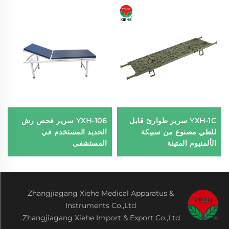
YXH-1C سرير طوارئ قابل
YXH-106 سرير فحص رش
للطي مصنوع من سبيكة
الحديد المستخدم في
الألمنيوم المتينة
المستشفى
Zhangjiagang Xiehe Medical Apparatus &
Instruments Co.,Ltd
Zhangjiagang Xiehe Import & Export Co.,Ltd.