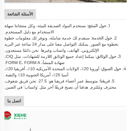
الأسئلة الشائعة
1. حول المنتج:
نستخدم المواد الصديقة للبيئة، وكل منتجاتنا سهلة
الاستخدام مع دليل المستخدم.
2. حول الخدمة:
سنقدم لك خدمة شاملة، ونوفر لك معلومات خطوة
بخطوة مع الصور. يمكنك التواصل معنا على مدار 24 ساعة عبر البريد
الإلكتروني، الهاتف، واتساب وغيرها. نحن دائمًا مستعدون.
3. حول الوثائق:
يمكننا إعداد جميع الوثائق اللازمة للشهادات، مثل CIQ،
شهادة المنشأ، FORM E، FORM A.
4. حول السوق:
أوروبا 20٪، الولايات المتحدة الأمريكية 10٪، أفريقيا 20٪،
آسيا 25٪، أمريكا الجنوبية 10٪ والبقية.
5. فريقنا:
متوسط عمر أعضاء فريقنا هو: 27.5. نحن فريق شغوف،
محترف ومُلتزم. هدفنا أن نصبح فريقًا آخر مثل 'واتساب' في الصين.
اتصل بنا