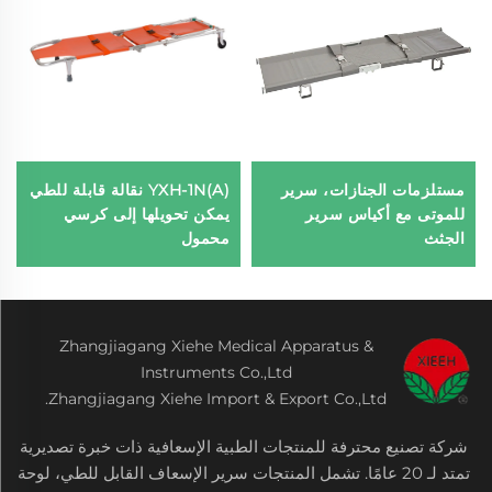
مستلزمات الجنازات، سرير
YXH-1N(A) نقالة قابلة للطي
للموتى مع أكياس سرير
يمكن تحويلها إلى كرسي
الجثث
محمول
Zhangjiagang Xiehe Medical Apparatus &
Instruments Co.,Ltd
Zhangjiagang Xiehe Import & Export Co.,Ltd.
شركة تصنيع محترفة للمنتجات الطبية الإسعافية ذات خبرة تصديرية
تمتد لـ 20 عامًا. تشمل المنتجات سرير الإسعاف القابل للطي، لوحة