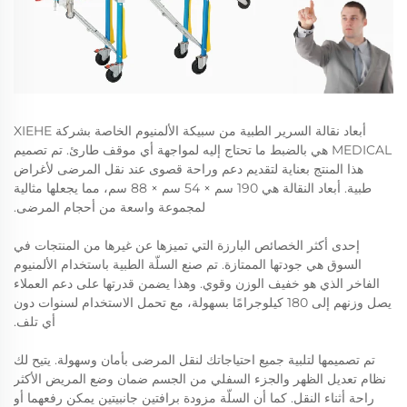
أبعاد نقالة السرير الطبية من سبيكة الألمنيوم الخاصة بشركة XIEHE
MEDICAL هي بالضبط ما تحتاج إليه لمواجهة أي موقف طارئ. تم تصميم
هذا المنتج بعناية لتقديم دعم وراحة قصوى عند نقل المرضى لأغراض
طبية. أبعاد النقالة هي 190 سم × 54 سم × 88 سم، مما يجعلها مثالية
لمجموعة واسعة من أحجام المرضى.
إحدى أكثر الخصائص البارزة التي تميزها عن غيرها من المنتجات في
السوق هي جودتها الممتازة. تم صنع السلّة الطبية باستخدام الألمنيوم
الفاخر الذي هو خفيف الوزن وقوي. وهذا يضمن قدرتها على دعم العملاء
يصل وزنهم إلى 180 كيلوجرامًا بسهولة، مع تحمل الاستخدام لسنوات دون
أي تلف.
تم تصميمها لتلبية جميع احتياجاتك لنقل المرضى بأمان وسهولة. يتيح لك
نظام تعديل الظهر والجزء السفلي من الجسم ضمان وضع المريض الأكثر
راحة أثناء النقل. كما أن السلّة مزودة برافتين جانبيتين يمكن رفعهما أو