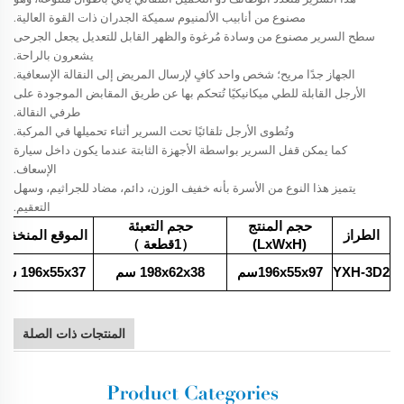
مصنوع من أنابيب الألمنيوم سميكة الجدران ذات القوة العالية.
سطح السرير مصنوع من وسادة مُرغوة والظهر القابل للتعديل يجعل الجرحى
يشعرون بالراحة.
الجهاز جدًا مريح؛ شخص واحد كافٍ لإرسال المريض إلى النقالة الإسعافية.
الأرجل القابلة للطي ميكانيكيًا تُتحكم بها عن طريق المقابض الموجودة على
طرفي النقالة.
وتُطوى الأرجل تلقائيًا تحت السرير أثناء تحميلها في المركبة.
كما يمكن قفل السرير بواسطة الأجهزة الثابتة عندما يكون داخل سيارة
الإسعاف.
يتميز هذا النوع من الأسرة بأنه خفيف الوزن، دائم، مضاد للجراثيم، وسهل
التعقيم.
حجم المنتج
حجم التعبئة
الطراز
الموقع المنخفض
(LxWxH)
（1قطعة
）
YXH-3D2
196x55x97سم
198x62x38
سم
196x55x37
سم
المنتجات ذات الصلة