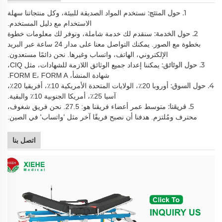
1. حول المنتج:
نستخدم المواد الصديقة للبيئة، وكل منتجاتنا سهلة
الاستخدام مع دليل المستخدم.
2. حول الخدمة:
سنقدم لك خدمة شاملة، ونوفر لك معلومات خطوة
بخطوة مع الصور. يمكنك التواصل معنا على مدار 24 ساعة عبر البريد
الإلكتروني، الهاتف، واتساب وغيرها. نحن دائمًا مستعدون.
3. حول الوثائق:
يمكننا إعداد جميع الوثائق اللازمة للشهادات، مثل CIQ،
شهادة المنشأ، FORM E، FORM A.
4. حول السوق:
أوروبا 20٪، الولايات المتحدة الأمريكية 10٪، أفريقيا 20٪،
آسيا 25٪، أمريكا الجنوبية 10٪ والبقية.
5. فريقنا:
متوسط عمر أعضاء فريقنا هو: 27.5. نحن فريق شغوف،
محترف ومُلتزم. هدفنا أن نصبح فريقًا آخر مثل 'واتساب' في الصين.
اتصل بنا