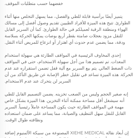
خفضهما حسب متطلبات الموقف.
يتميز أيضًا برأسية قابلة للطي والفصل، مما يسهل التخلص منها أثناء
الطوارئ. تتيح هذه الميزة للأفراد الطبيين تقديم وصول أفضل إلى مسالك
الهواء ومنطقة الرقبة لعميلكم في حالة الطوارئ. كما أن السرير القابل
للنقل مزود بعجلات صامتة بقطر أربع بوصات يمكنها الحركة بسلاسة
ودقة، مما يضمن عدم حدوث أي اهتزاز أو انزعاج للمريض أثناء النقل.
إحدى المخاوف الرئيسية في المواقف الطارئة هي سهولة استخدام
المعدات. تم تصميم هذا من أجل سهولة الاستخدام، حتى في المواقف
ذات الضغط العالي. يتم بيع السرير مع آلية قفل تضمن استقراره عند عدم
الحركة. هذه الميزة تساعد في تقليل خطر الإصابة عن طريق التأكد من أن
السرير لن يتحرك عند عدم الاستخدام.
إنه صغير الحجم وليس من الصعب تخزينه. يضمن التصميم القابل للطي
أنه سيشغل أقل مساحة ممكنة أثناء التخزين. هذا الميزة بشكل خاص
مهمة في المواقف الطارئة حيث يكون المساحة عاملاً رئيسياً. السرير
القابل للنقل سهل التنظيف والصيانة، مما يساعد على ضمان استعداده
ونظافته طوال الوقت.
إن أبعاد نقالة XIEHE MEDICAL المصنوعة من سبيكة الألمنيوم إضافة