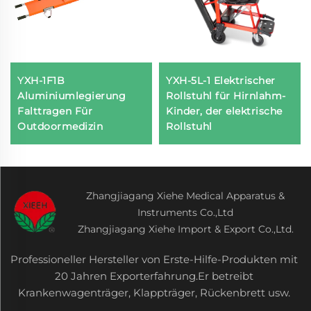
YXH-1F1B
YXH-5L-1 Elektrischer
Aluminiumlegierung
Rollstuhl für Hirnlahm-
Falttragen Für
Kinder, der elektrische
Outdoormedizin
Rollstuhl
Zhangjiagang Xiehe Medical Apparatus &
Instruments Co.,Ltd
Zhangjiagang Xiehe Import & Export Co.,Ltd.
Professioneller Hersteller von Erste-Hilfe-Produkten mit
20 Jahren Exporterfahrung.Er betreibt
Krankenwagenträger, Klappträger, Rückenbrett usw.