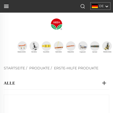
DE
STARTSEITE
/
PRODUKTE
/
ERSTE-HILFE PRODUKTE
ALLE