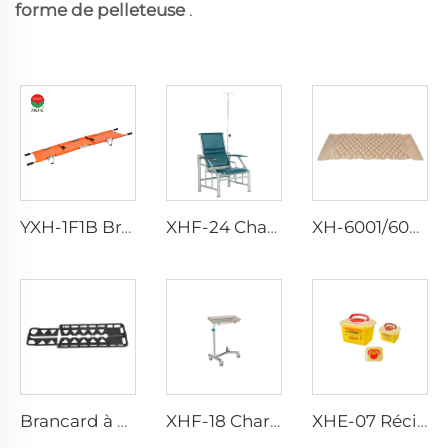
forme de pelleteuse
.
YXH-1F1B Brancards en alliage d'aluminium pliables pour usage médical en plein air
XHF-24 Chaise de perfusion à haut confort
XH-6001/6002 Cellules Matelas Tubulaire Bulle Médicale Air
Brancard à cuiller repliable en fibre de carbone YXH-4C
XHF-18 Chariot en Acier Inoxydable pour Hôpital
XHE-07 Récipient en plastique pour objets tranchants médicaux