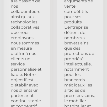
à la passion de
arguments de
nos
vente
collaborateurs
compétitifs
ainsi qu’aux
pour ses
technologies
produits.
collaboratives
L'entreprise
que nous
détient de
employons,
nombreux
nous sommes
brevets ainsi
en mesure
que des
d’offrir à nos
protections de
clients un
propriété
service
intellectuelle,
personnalisé et
notamment
fiable. Notre
pour les
objectif est
brancards
d’établir avec
médicaux, les
nos clients un
articles de
partenariat
premiers soins,
continu, stable
le mobilier
et coopératif
hospitalier et