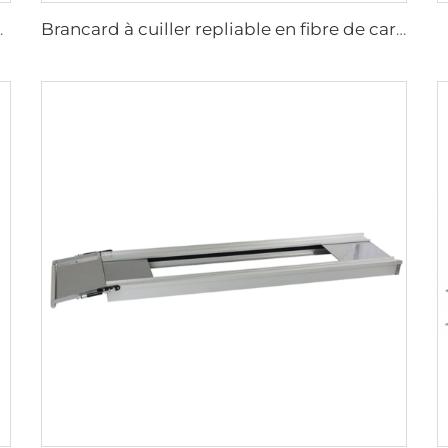
ger pour patients
Brancard à cuiller repliable en fibre de carbone YXH-4C