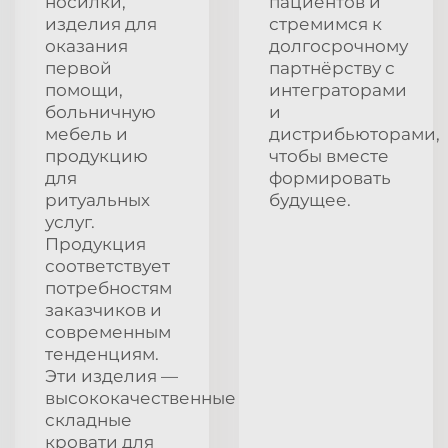
носилки,
пациентов и
изделия для
стремимся к
оказания
долгосрочному
первой
партнёрству с
помощи,
интеграторами
больничную
и
мебель и
дистрибьюторами,
продукцию
чтобы вместе
для
формировать
ритуальных
будущее.
услуг.
Продукция
соответствует
потребностям
заказчиков и
современным
тенденциям.
Эти изделия —
высококачественные
складные
кровати для