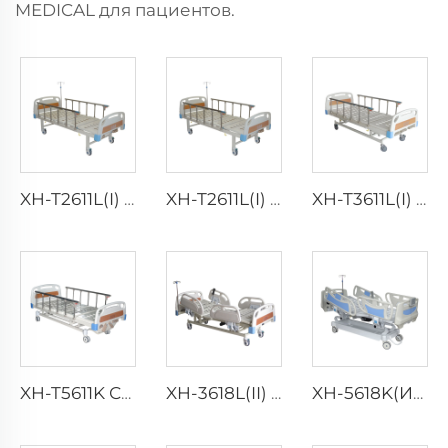
MEDICAL для пациентов.
XH-T2611L(I) Отсоединяемая ABS головная/ногная панель больничной кровати
XH-T2611L(I) Отсоединяемая ABS головная/ногная панель больничной кровати
XH-T3611L(I) Опциональные аксессуары для больничной кровати
XH-T5611K Складные алюминиевые поручни больничной кровати
XH-3618L(II) Пациентская больничная кровать
XH-5618K(И) Больничная кровать (ОИТ)