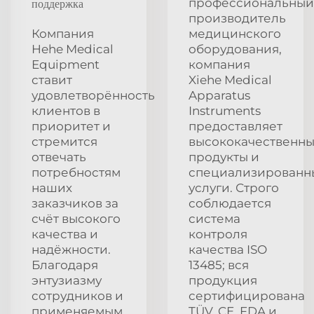
профессиональный
поддержка
производитель
Компания
медицинского
Hehe Medical
оборудования,
Equipment
компания
ставит
Xiehe Medical
удовлетворённость
Apparatus
клиентов в
Instruments
приоритет и
предоставляет
стремится
высококачественн
отвечать
продукты и
потребностям
специализированн
наших
услуги. Строго
заказчиков за
соблюдается
счёт высокого
система
качества и
контроля
надёжности.
качества ISO
Благодаря
13485; вся
энтузиазму
продукция
сотрудников и
сертифицирована
применяемым
TÜV, CE, FDA и