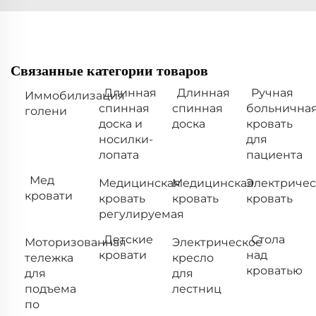
Связанные категории товаров
Длинная
Длинная
Ручная
Иммобилизация
спинная
спинная
больнична
голени
доска и
доска
кровать
носилки-
для
лопата
пациента
Мед
Медицинская
Медицинская
Электричес
кровати
кровать
кровать
кровать
регулируемая
Детские
Стола
Моторизованная
Электрическое
кровати
над
тележка
кресло
кроватью
для
для
подъема
лестниц
по