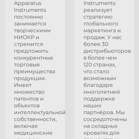
Apparatus
Instruments
Instruments
реализует
постоянно
стратегию
занимается
глобального
творческими
маркетинга и
НИОКР и
продаж. У нас
стремится
более 30
предложить
дистрибьюторов
конкурентные
в более чем
торговые
120 странах,
преимущества
что стало
продукции.
возможным
Имеет
благодаря
множество
многолетней
патентов и
поддержке
объектов
наших
интеллектуальной
партнёров. Мы
собственности,
сосредоточены
включая
на складных
медицинские
кроватях для