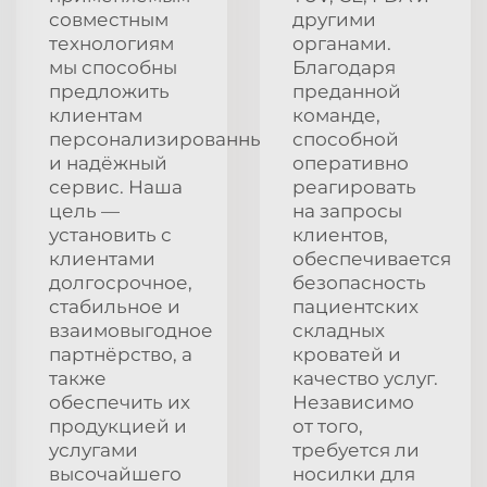
совместным
другими
технологиям
органами.
мы способны
Благодаря
предложить
преданной
клиентам
команде,
персонализированный
способной
и надёжный
оперативно
сервис. Наша
реагировать
цель —
на запросы
установить с
клиентов,
клиентами
обеспечивается
долгосрочное,
безопасность
стабильное и
пациентских
взаимовыгодное
складных
партнёрство, а
кроватей и
также
качество услуг.
обеспечить их
Независимо
продукцией и
от того,
услугами
требуется ли
высочайшего
носилки для