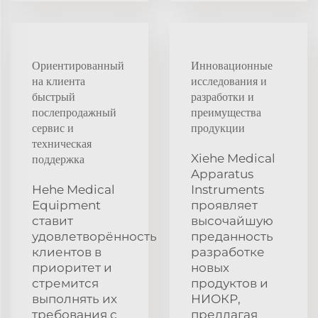
Ориентированный
Инновационные
на клиента
исследования и
быстрый
разработки и
послепродажный
преимущества
сервис и
продукции
техническая
Xiehe Medical
поддержка
Apparatus
Hehe Medical
Instruments
Equipment
проявляет
ставит
высочайшую
удовлетворённость
преданность
клиентов в
разработке
приоритет и
новых
стремится
продуктов и
выполнять их
НИОКР,
требования с
предлагая