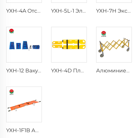
YXH-4A Отсоединяемые Алюминиевые Больничные Ковшевые Носилки
YXH-5L-1 Электрическое кресло-каталка для больных с церебральным параличом
YXH-7H Экстренное Вызвание Устройства
YXH-12 Вакуумный шинирь
YXH-4D Пластиковые Ковшевые Носилки Для Медицинского Оборудования Больницы
Алюминиевые аксессуары для перевозки гробов в церковной тележке
YXH-1F1B Алюминиевые Складные Носилки Для Внешней Медицины