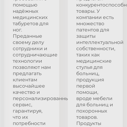
помощью
конкурентоспособ
надёжных
товары. У
медицинских
компании есть
табуретов для
множество
ног.
патентов для
Преданные
защиты
своему делу
интеллектуальной
сотрудники и
собственности,
сотрудничающие
таких как
технологии
медицинские
позволяют нам
стулья для
предлагать
больниц,
клиентам
продукция
высочайшее
первой
качество и
помощи,
персонализированный
вроде мебели
сервис,
для больниц и
гарантируя,
похоронных
что их
товаров.
потребности
Продукты