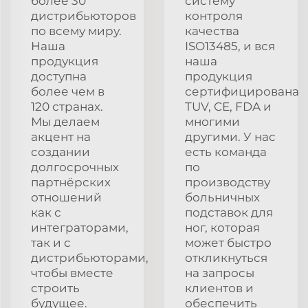
более 30
систему
дистрибьюторов
контроля
по всему миру.
качества
Наша
ISO13485, и вся
продукция
наша
доступна
продукция
более чем в
сертифицирована
120 странах.
TUV, CE, FDA и
Мы делаем
многими
акцент на
другими. У нас
создании
есть команда
долгосрочных
по
партнёрских
производству
отношений
больничных
как с
подставок для
интеграторами,
ног, которая
так и с
может быстро
дистрибьюторами,
откликнуться
чтобы вместе
на запросы
строить
клиентов и
будущее.
обеспечить