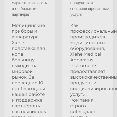
маркетинговая сеть
продукция и
и стабильные
специализированные
партнеры
услуги
Медицинские
Как
приборы и
профессиональный
аппаратура
производитель
Xiehe:
медицинского
подставка для
оборудования,
ног в
Xiehe Medical
больницу
Apparatus
выходит на
Instruments
мировой
предоставляет
рынок. За
высококачественн
последние 10
продукты и
лет благодаря
специализированн
нашей работе
услуги.
и поддержке
Компания
партнёров у
строго
нас появилось
соблюдает