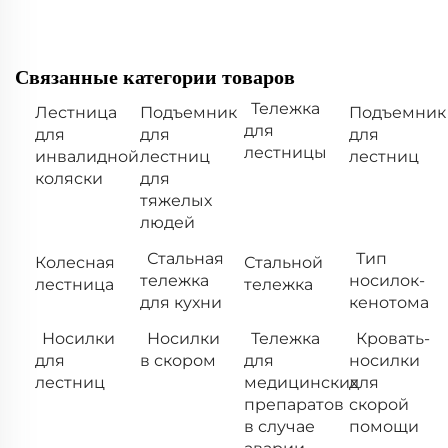
Связанные категории товаров
Тележка
Лестница
Подъемник
Подъемник
для
для
для
для
лестницы
инвалидной
лестниц
лестниц
коляски
для
тяжелых
людей
Стальная
Тип
Колесная
Стальной
тележка
носилок-
лестница
тележка
для кухни
кенотома
Носилки
Носилки
Тележка
Кровать-
для
в скором
для
носилки
лестниц
медицинских
для
препаратов
скорой
в случае
помощи