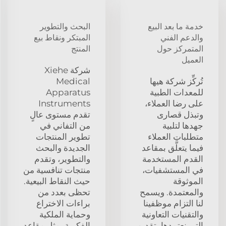
خدمة ما بعد البيع
البحث والتطوير
والدعم الفني
المبتكر ونقاط بيع
المتمركز حول
المنتج
العميل
شركة Xiehe
تُركِّز شركة هيها
Medical
للمعدات الطبية
Apparatus
على رضا العملاء،
Instruments
وتبذل قصارى
تقدم مستوى عالٍ
جهدها لتلبية
من التفاني في
متطلبات العملاء
تطوير المنتجات
فيما يتعلَّق بمقاعد
الجديدة والبحث
القدم المستخدمة
والتطوير، وتقدم
في المستشفيات،
منتجات تنافسية من
الموثوقة
حيث النقاط البيعية.
والمعتمدة. ويسمح
تحظى بعدد من
لنا التزام موظفينا
براءات الاختراع
والتقنيات التعاونية
وحماية الملكية
التي نعتمدها بتقديم
الفكرية، مثل مقاعد