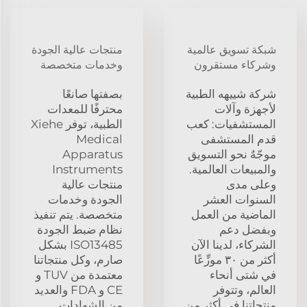
شبكة تسويق عالمية
منتجات عالية الجودة
وشركاء مستقرون
وخدمات متخصصة
شركة شييهه الطبية
بصفتها صانعًا
لأجهزة وآلات
محترفًا للمعدات
المستشفيات: كعب
الطبية، توفر Xiehe
قدم المستشفى
Medical
موجّهٌ نحو التسويق
Apparatus
والمبيعات العالمية.
Instruments
وعلى مدى
منتجات عالية
السنوات العشر
الجودة وخدمات
الماضية من العمل
متخصصة. يتم تنفيذ
وبفضل دعم
نظام ضبط الجودة
الشركاء، لدينا الآن
ISO13485 بشكل
أكثر من ٣٠ موزِّعًا
صارم، وكل منتجاتنا
في شتى أنحاء
معتمدة من TUV و
العالم، وتتوفر
CE و FDA والعديد
منتجاتنا في أكثر من
من الشهادات