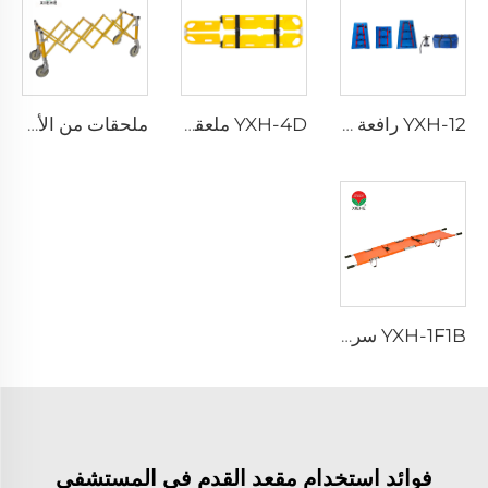
YXH-12 رافعة شفط
YXH-4D ملعقة بلاستيكية قابلة للتمدد لتجهيزات المستشفيات الطبية
ملحقات من الألمنيوم لنقل النعosh في الكنيسة
YXH-1F1B سرير طي من سبيكة الألمنيوم للاستخدام الطبي الخارجي
فوائد استخدام مقعد القدم في المستشفى