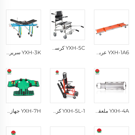
YXH-5C كرسي بعجلات احترافي رباعية للمergency
YXH-1A6 عربة إسعاف بأربع عجلات لنقل المرضى
YXH-3K سرير إسعافي قابل للطي مصنوع من الألمنيوم بقدرة تحمل 250 كجم
YXH-4A ملعقة ألومنيوم Alloy قابلة للتفكيك للمستشفيات
YXH-5L-1 كرسي متحرك كهربائي للشلل الدماغي
YXH-7H جهاز إنقاذ طارئ