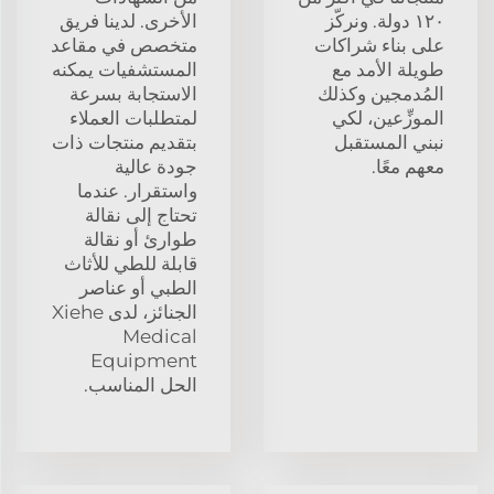
١٢٠ دولة. ونركّز
الأخرى. لدينا فريق
على بناء شراكات
متخصص في مقاعد
طويلة الأمد مع
المستشفيات يمكنه
المُدمجين وكذلك
الاستجابة بسرعة
الموزِّعين، لكي
لمتطلبات العملاء
نبني المستقبل
بتقديم منتجات ذات
معهم معًا.
جودة عالية
واستقرار. عندما
تحتاج إلى نقالة
طوارئ أو نقالة
قابلة للطي للأثاث
الطبي أو عناصر
الجنائز، لدى Xiehe
Medical
Equipment
الحل المناسب.