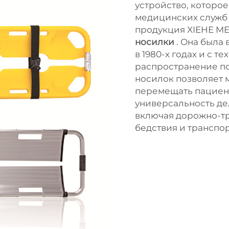
устройство, которо
медицинских служб 
продукция XIEHE ME
носилки
. Она была
в 1980-х годах и с 
распространение по
носилок позволяет 
перемещать пациенто
универсальность де
включая дорожно-т
бедствия и транспо