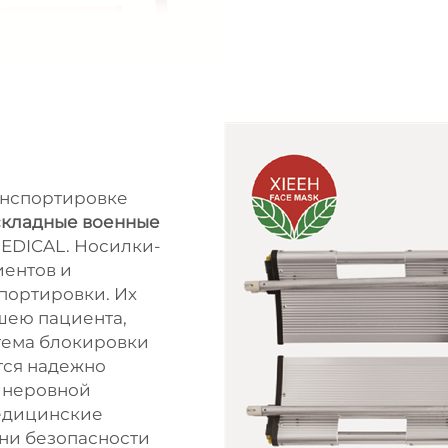
анспортировке
складные военные
EDICAL. Носилки-
иентов и
портировки. Их
шею пациента,
тема блокировки
тся надежно
 неровной
едицинские
мни безопасности