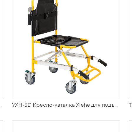
рых предметов медицинского назначения
YXH-5D Кресло-каталка Xiehe для подъема по лестнице с электроприводом