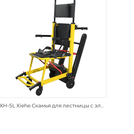
YXH-5L Xiehe Скамья для лестницы с электроприводом Кресло для подъема по лестнице