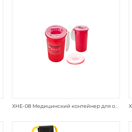
XHE-08 Медицинский контейнер для острых предметов с защитой от проколов