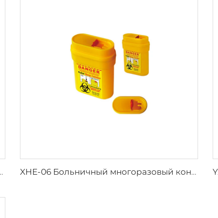
ий спасательный жилет для взрослых
XHE-06 Больничный многоразовый контейнер для острых предметов