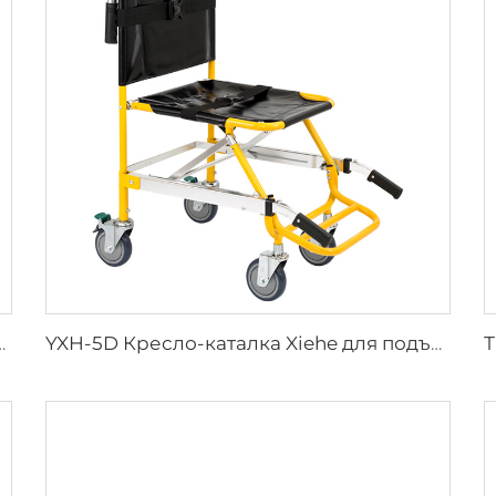
рых предметов медицинского назначения
YXH-5D Кресло-каталка Xiehe для подъема по лестнице с электроприводом