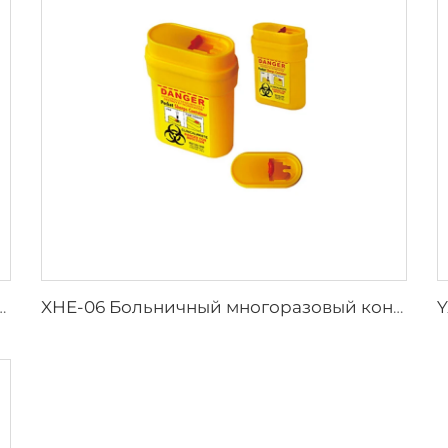
ий спасательный жилет для взрослых
XHE-06 Больничный многоразовый контейнер для острых предметов