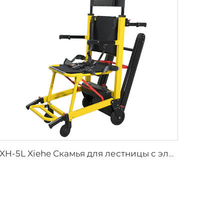
YXH-5L Xiehe Скамья для лестницы с электроприводом Кресло для подъема по лестнице