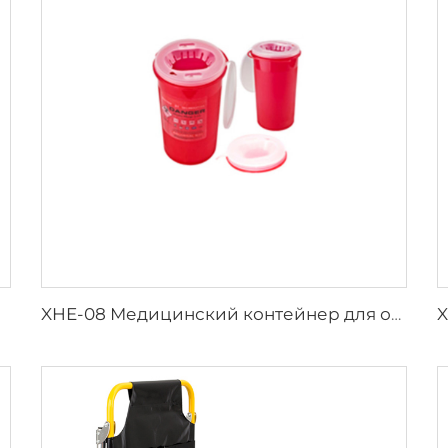
XHE-08 Медицинский контейнер для острых предметов с защитой от проколов