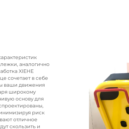
характеристик
ележки, аналогично
аботка XIEHE
це сочетает в себе
бы ваши движения
аря широкому
чивую основу для
 спроектированы,
минимизируя риск
вают отличное
дут скользить и