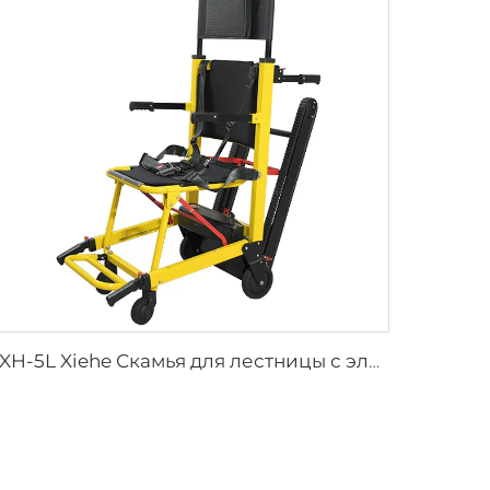
YXH-5L Xiehe Скамья для лестницы с электроприводом Кресло для подъема по лестнице