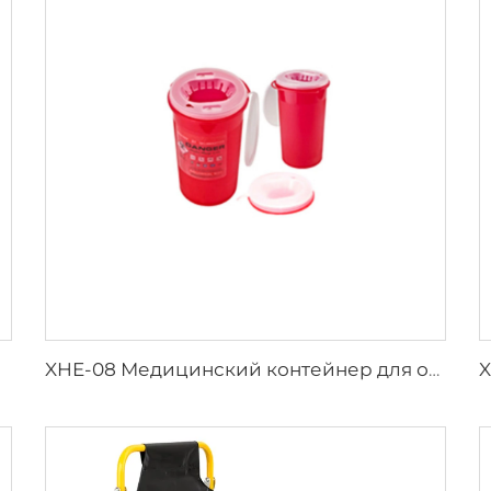
XHE-08 Медицинский контейнер для острых предметов с защитой от проколов