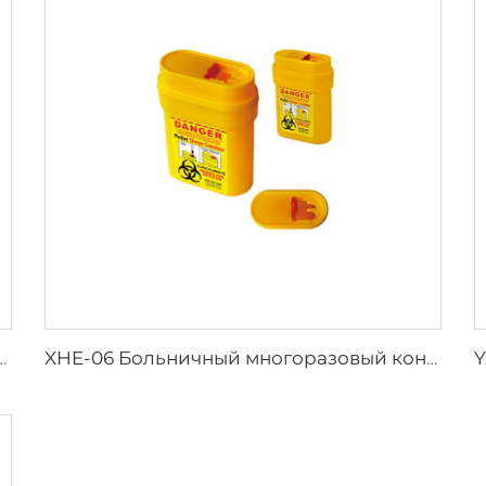
ий спасательный жилет для взрослых
XHE-06 Больничный многоразовый контейнер для острых предметов