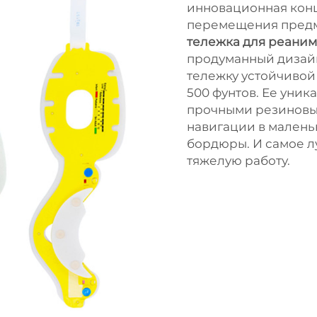
инновационная конц
перемещения предме
тележка для реани
продуманный дизай
тележку устойчивой
500 фунтов. Ее уник
прочными резиновы
навигации в малень
бордюры. И самое лу
тяжелую работу.