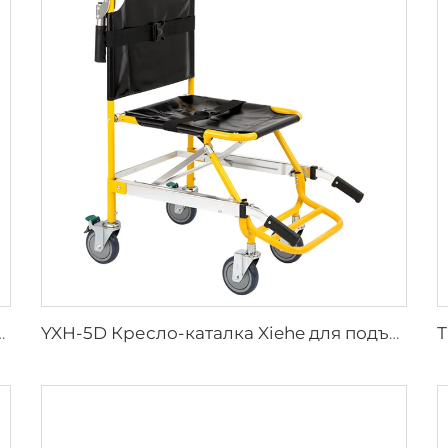
рых предметов медицинского назначения
YXH-5D Кресло-каталка Xiehe для подъема по лестнице с электроприводом