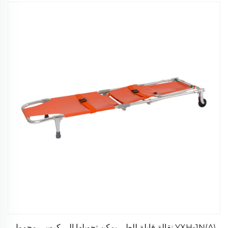
YXH-1N(A) نقالة قابلة للطي يمكن تحويلها إلى كرسي محمول