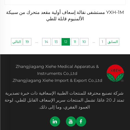
YXH-1M مستشفى نقالة إسعاف أولية مقعد متحرك من سبيكة
الألمنيوم قابلة للطي
...
...
السابق
1
10
11
12
13
14
19
التالي
Zhangjiagang Xiehe Medical Apparatus &
Instruments Co.,Ltd
Zhangjiagang Xiehe Import & Export Co.,Ltd.
شركة تصنيع محترفة للمنتجات الطبية الإسعافية ذات خبرة تصديرية
تمتد لـ 20 عامًا. تشمل المنتجات سرير الإسعاف القابل للطي، لوحة
العمود الفقري، وما إلى ذلك.