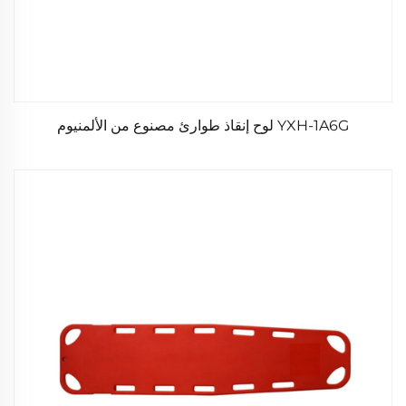
YXH-1A6G لوح إنقاذ طوارئ مصنوع من الألمنيوم