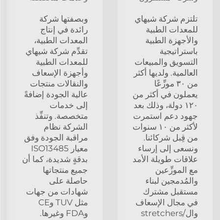
تلتزم شركة شيهاي
وبصفتها شركة
للمعدات الطبية
رائدة في إنتاج
والأجهزة الطبية
المعدات الطبية،
باستراتيجية
تقدِّم شركة شيهاي
التسويق والمبيعات
للمعدات الطبية
العالمية. ولديها أكثر
وأجهزة الإسعاف
من ٣٠ موزِّعًا
والنقالات منتجات
يعملون في أكثر من
عالية الجودة إضافةً
١٢٠ دولة، وذلك بعد
إلى خدمات
جهود دعم استمرت
متخصصة. وتنفِّذ
لأكثر من ١٠ سنوات
الشركة نظام
من قِبل شركائنا.
مراقبة الجودة وفق
ونسعى إلى إرساء
معيار ISO13485
علاقات طويلة الأمد
بدقةٍ شديدة، كما أن
مع الموزِّعين
جميع منتجاتها
والمُدمجين لبناء
حاصلة على
مستقبل مشترك
شهادات من جهات
في مجال الإسعاف
مثل TUV وCE
وال/stretchers
وFDA وغيرها.