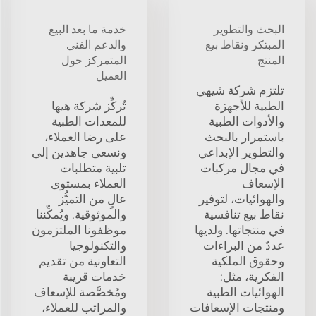
البحث والتطوير
خدمة ما بعد البيع
المبتكر ونقاط بيع
والدعم الفني
المنتج
المتمركز حول
العميل
تلتزم شركة شيهي
الطبية للأجهزة
تُركِّز شركة هيها
والأدوات الطبية
للمعدات الطبية
باستمرار بالبحث
على رضا العملاء،
والتطوير الإبداعي
ونسعى جاهدين إلى
في مجال مركبات
تلبية متطلبات
الإسعاف
العملاء بمستوى
والهوائيات، لتوفير
عالٍ من التميُّز
نقاط بيع تنافسية
والموثوقية. ويُمكِّننا
في منتجاتها. ولديها
موظفونا الملتزمون
عددٌ من البراءات
والتكنولوجيا
وحقوق الملكية
التعاونية من تقديم
الفكرية، مثل:
خدمات قريبة
الهوائيات الطبية
ومُخصَّصة للإسعاف
ومنتجات الإسعافات
والمراتب للعملاء،