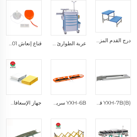
درج القدم المزدوج XHF-16
عربة الطوارئ ذات العجلات الأربعة XH-62512B3
قناع إنعاش XH-M01
YXH-7B(B) قاعدة نقالة مصنوعة من سبيكة الألمنيوم تُستخدم
YXH-6B سرير حمل من قطعتين مع أحزمة للطوارئ
جهاز الإسعافات الأولية من نوع XH-18anketanket الطوارئ