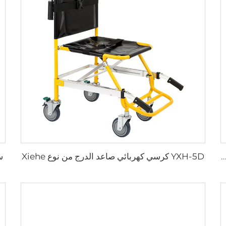
YXH-5D كرسي كهربائي صاعد الدرج من نوع Xiehe
س
XHE-07 إمدادات طبية حاوية بلاستيكية للأدوات الحادة