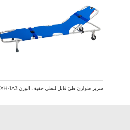
سرير طوارئ طيّ قابل للطي خفيف الوزن YXH-1A3