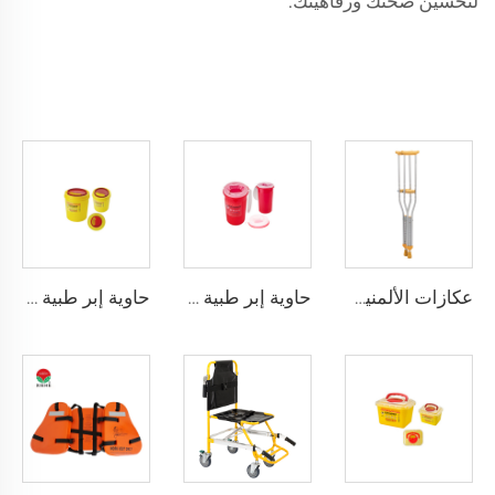
لتحسين صحتك ورفاهيتك.
عكازات الألمنيوم XHE-10
حاوية إبر طبية مقاومة للثقب XHE-08
حاوية إبر طبية دائرية XHE-08