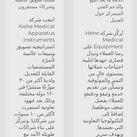
والدعم الفني
وشركاء مستقرون
المتمركز حول
اتبعت شركة
العميل
Xiehe Medical
تُركِّز شركة Hehe
Apparatus
Instruments
Medical
Equipment على
استراتيجية تسويق
رضا العملاء وتبذل
ومبيعات عالمية
قصارى جهدها لتلبية
لأسرّة
احتياجات عملائها
المستشفيات
بمستوى عالٍ من
القابلة للتعديل.
التميز والموثوقية.
ولدينا أكثر من ٣٠
ونتمكَّن من تقديم
موزِّعًا منتشرًا في
خدمةٍ وثيقةٍ ودقيقةٍ
١٢٠ دولة مختلفة،
للعملاء بفضل
وذلك بعد جهود
شغف موظفينا،
تعاونية استمرت
إضافةً إلى
لأكثر من ١٠ سنوات
التكنولوجيا التعاونية
من شركائنا. ونتركّز
التي نعتمدها.
على بناء شراكات
ويهدف سرير
طويلة الأمد مع