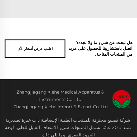
هل تبحث عن شيءٍ ما ولا تجده؟
اطلب عرض أسعار الآن
اتصل باستشاريينا للحصول على مزيد
من المنتجات المتاحة.
Zhangjiagang Xiehe Medical Apparatus &
Instruments Co.,Ltd
Zhangjiagang Xiehe Import & Export Co.,Ltd.
شركة تصنيع محترفة للمنتجات الطبية الإسعافية ذات خبرة تصديرية
تمتد لـ 20 عامًا. تشمل المنتجات سرير الإسعاف القابل للطي، لوحة
العمود الفقري، وما إلى ذلك.