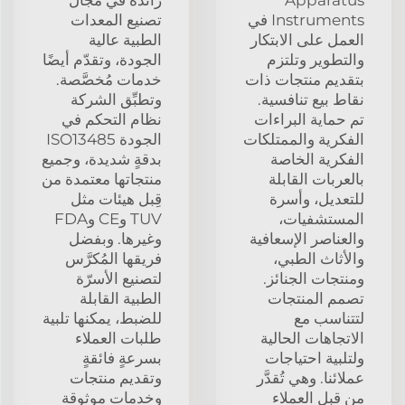
Instruments في
تصنيع المعدات
العمل على الابتكار
الطبية عالية
والتطوير وتلتزم
الجودة، وتقدّم أيضًا
بتقديم منتجات ذات
خدمات مُخصَّصة.
نقاط بيع تنافسية.
وتطبِّق الشركة
تم حماية البراءات
نظام التحكم في
الفكرية والممتلكات
الجودة ISO13485
الفكرية الخاصة
بدقةٍ شديدة، وجميع
بالعربات القابلة
منتجاتها معتمدة من
للتعديل، وأسرة
قِبل هيئات مثل
المستشفيات،
TUV وCE وFDA
والعناصر الإسعافية
وغيرها. وبفضل
والأثاث الطبي،
فريقها المُكرَّس
ومنتجات الجنائز.
لتصنيع الأسرّة
تصمم المنتجات
الطبية القابلة
لتتناسب مع
للضبط، يمكنها تلبية
الاتجاهات الحالية
طلبات العملاء
ولتلبية احتياجات
بسرعةٍ فائقةٍ
عملائنا. وهي تُقدَّر
وتقديم منتجات
من قبل العملاء
وخدمات موثوقة