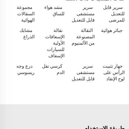
سرير قابل
سرير
مشد هواء
مجموعة
للتعديل
مستشفى
للساق
السقالات
للمرضى
قابل للتعديل
الهوائية
جبائر هوائية
النقالة
نقالة
مشابك
المصنوعة
الإسعافات
الذراع
من الألمنيوم
الأولية
للسيارات
الإسعاف
جهاز تثبيت
سرير
كرسي نقل
درع وجه
الرأس على
مستشفى
الدم
ريسوسي
لوح الإنقاذ
قابل للتعديل
طريقة الاستخدام