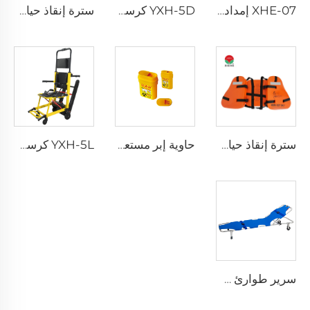
XHE-07 إمدادات طبية حاوية بلاستيكية للأدوات الحادة
YXH-5D كرسي كهربائي صاعد الدرج من نوع Xiehe
سترة إنقاذ حياة ثلاث قطع للبالغين للاستخدام اليومي
سترة إنقاذ حياة ثلاث قطع للبالغين للاستخدام اليومي
حاوية إبر مستعملة قابلة لإعادة الاستخدام للمستشفى XHE-06
YXH-5L كرسي كهربائي صاعد الدرج من نوع Xiehe
سرير طوارئ طيّ قابل للطي خفيف الوزن YXH-1A3