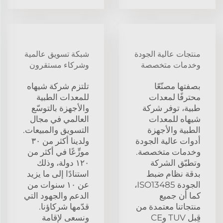
منتجات عالية الجودة
شبكة تسويق عالمية
وخدمات متخصصة
وشركاء مستقرون
بصفتها مصنّعًا
تلتزم شركة شيهاه
محترفًا لمعدات
للمعدات الطبية
طبية، توفر شركة
والأجهزة بالتوسّع
شيهاه للمعدات
العالمي في مجال
الطبية والأجهزة
التسويق والمبيعات.
أدوات عالية الجودة
ولدينا أكثر من ٣٠
وخدمات متخصصة.
موزِّعًا في أكثر من
وتطبّق الشركة
١٢٠ دولة، وذلك
بدقة نظام ضبط
استنادًا إلى ما يزيد
الجودة ISO13485،
عن ١٠ سنوات من
كما أن جميع
الدعم والجهود التي
منتجاتنا معتمدة من
قدّمها شركاؤنا.
قِبل TUV وCE
ونسعى لإقامة