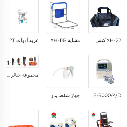
XH-22 كيس طبي تكتيكي متين أول إسعافات
مشاية YXH-11B عالية الجودة من الألمنيوم
عربة أدوات XH-002T الفولاذية
مجموعة جبائر TPU YXH-9B
XHE-8000A\/D جهاز إزالة الرجفان
جهاز شفط يدوي للإنقاذ XH-MSR