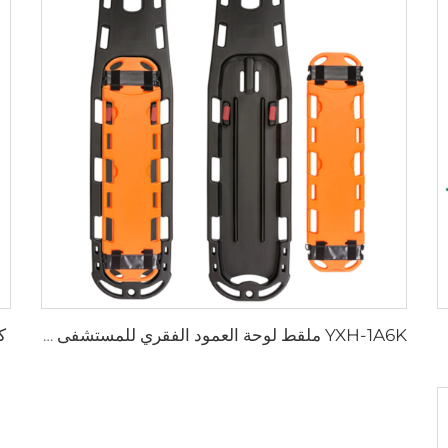
ك
YXH-1A6K ملقط لوحة العمود الفقري للمستشفى لحالات الطوارئ