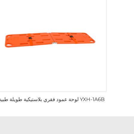
YXH-1A6B لوحة عمود فقري بلاستيكية طويلة طبية