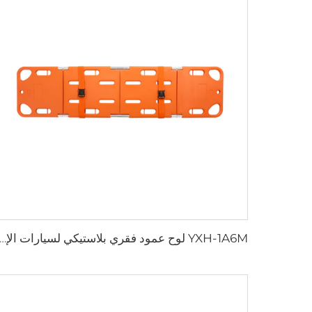
YXH-1A6M لوح عمود فقري بلاستيكي لسيارات الإ