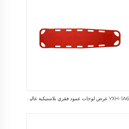
YXH-1A6F عرض لوحات عمود فقري بلاستيكية عالية الجودة