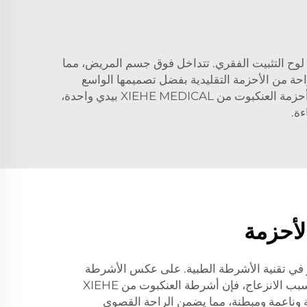
لى لوح التثبيت الفقري. تتداخل فوق جسم المريض، مما
راحة من الأحزمة التقليدية بفضل تصميمها الواسع
والمبطّن. هذا يضمن توزيع وزن المريض بشكل متساوٍ، مما يجعل الرحلة أنعم وأكثر راحة. بالإضافة إلى ذلك، يمكن ضبط أحزمة العنكبوت من XIEHE MEDICAL بيدي واحدة،
ءة.
الأحزمة
في تقنية الأشرطة الطبية. على عكس الأشرطة
التقليدية التي يمكن أن تضغط وتسبب الانزعاج، فإن أشرطة العنكبوت من XIEHE
اسعة وناعمة ومبطنة، مما يضمن الراحة القصوى