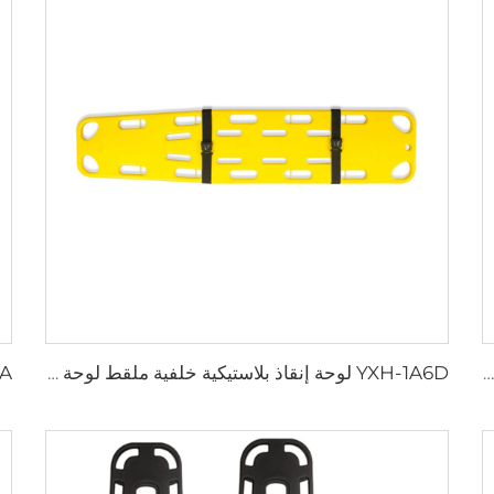
YXH-1A6C لوحة إنقاذ HDPE مادة لوحة العمود الفقري
YXH-1A6D لوحة إنقاذ بلاستيكية خلفية ملقط لوحة العمود الفقري