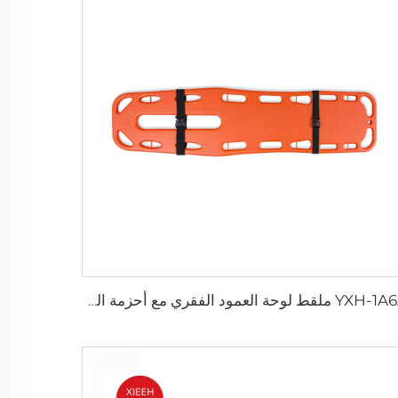
YXH-1A6A ملقط لوحة العمود الفقري مع أحزمة العنكبوت