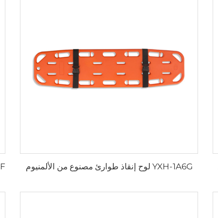
YXH-1A6G لوح إنقاذ طوارئ مصنوع من الألمنيوم
سعاف