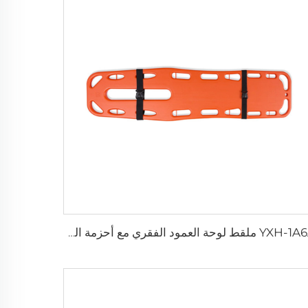
YXH-1A6A ملقط لوحة العمود الفقري مع أحزمة العنكبوت