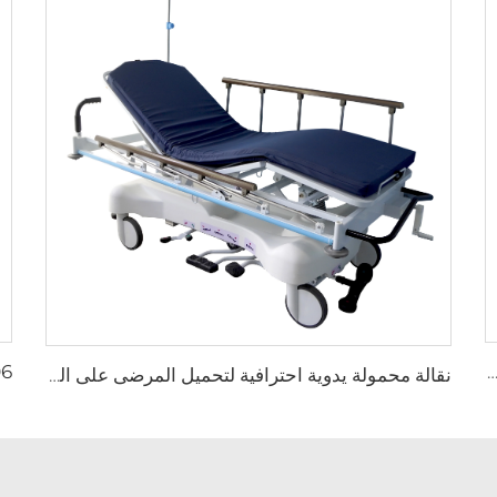
YX سرير نقل خفيف الوزن قابل للطي للإسعاف
نقالة محمولة يدوية احترافية لتحميل المرضى على الدرج طراز XH-5C