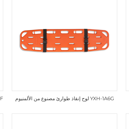
YXH-1A6G لوح إنقاذ طوارئ مصنوع من الألمنيوم
سعاف