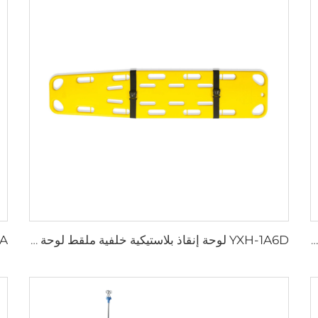
YXH-1A6C لوحة إنقاذ HDPE مادة لوحة العمود الفقري
YXH-1A6D لوحة إنقاذ بلاستيكية خلفية ملقط لوحة العمود الفقري