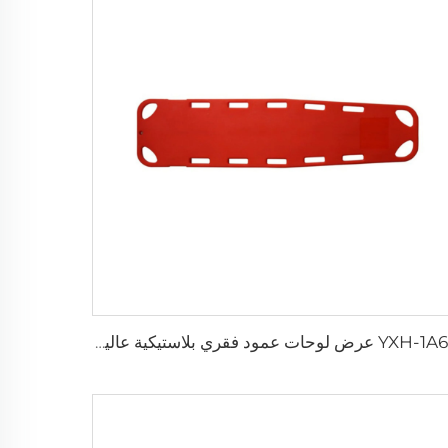
YXH-1A6F عرض لوحات عمود فقري بلاستيكية عالية الجودة