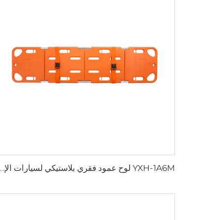
YXH-1A6M لوح عمود فقري بلاستيكي لسيارات الإ