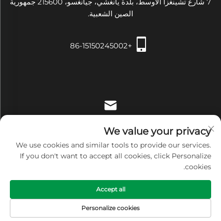
7 شارع تشينغزا الأوسط، بلدة يانغشي، جيانغسو، 215600 جمهورية
الصين الشعبية.
+86-15150245002
[email protected]
We value your privacy
We use cookies and similar tools to provide our services.
If you don't want to accept all cookies, click Personalize
cookies.
حقوق النشر © شركة Zhangjiagang Xiehe للتجهيزات والأدوات
Accept all
الطبية المحدودة. جميع الحقوق محفوظة -
سياسة الخصوصية
Personalize cookies