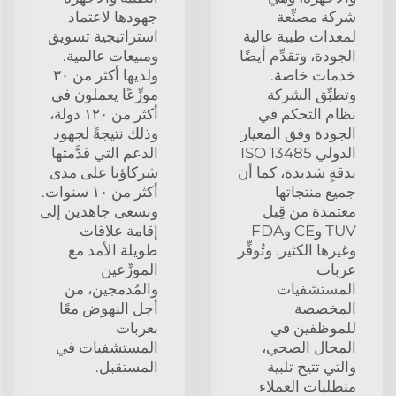
شركة مصنِّعة
جهودها لاعتماد
لمعدات طبية عالية
استراتيجية تسويق
الجودة، وتقدِّم أيضًا
ومبيعات عالمية.
خدمات خاصة.
ولديها أكثر من ٣٠
وتطبِّق الشركة
موزِّعًا يعملون في
نظام التحكم في
أكثر من ١٢٠ دولة،
الجودة وفق المعيار
وذلك نتيجةً لجهود
الدولي ISO 13485
الدعم التي قدَّمتها
بدقةٍ شديدة، كما أن
شركاؤنا على مدى
جميع منتجاتها
أكثر من ١٠ سنوات.
معتمدة من قِبل
ونسعى جاهدين إلى
TUV وCE وFDA
إقامة علاقات
وغيرها الكثير. وتُوفِّر
طويلة الأمد مع
عربات
الموزِّعين
المستشفيات
والمُدمجين، من
المخصصة
أجل النهوض معًا
للموظفين في
بعربات
المجال الصحي،
المستشفيات في
والتي تتيح تلبية
المستقبل.
متطلبات العملاء