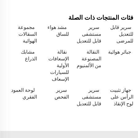
فئات المنتجات ذات الصلة
سرير قابل
سرير
مشد هواء
مجموعة
للتعديل
مستشفى
للساق
السقالات
للمرضى
قابل للتعديل
الهوائية
جبائر هوائية
النقالة
نقالة
مشابك
المصنوعة
الإسعافات
الذراع
من الألمنيوم
الأولية
للسيارات
الإسعاف
جهاز تثبيت
سرير
سرير
لوحة العمود
الرأس على
مستشفى
الفحص
الفقري
لوح الإنقاذ
قابل للتعديل