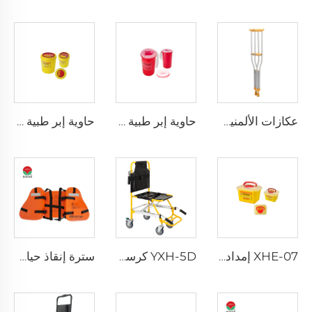
عكازات الألمنيوم XHE-10
حاوية إبر طبية مقاومة للثقب XHE-08
حاوية إبر طبية دائرية XHE-08
XHE-07 إمدادات طبية حاوية بلاستيكية للأدوات الحادة
YXH-5D كرسي كهربائي صاعد الدرج من نوع Xiehe
سترة إنقاذ حياة ثلاث قطع للبالغين للاستخدام اليومي