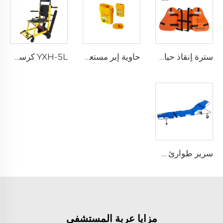
سترة إنقاذ حياة ثلاث قطع للبالغين للاستخدام اليومي
حاوية إبر مستعملة قابلة لإعادة الاستخدام للمستشفى XHE-06
YXH-5L كرسي كهربائي صاعد الدرج من نوع Xiehe
سرير طوارئ طيّ قابل للطي خفيف الوزن YXH-1A3
مزايا عربة المستشفى