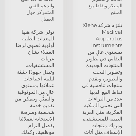
المبتكر ونقاط بيع
والدعم الفني
المنتج
المتمركز حول
العميل
تلتزم شركة Xiehe
Medical
تولي شركة هيها
Apparatus
للمعدات الطبية
Instruments
أولوية قصوى لرضا
بمستوى عالٍ من
العملاء بشأن
التفاني في تطوير
عربات
المنتجات الجديدة
المستشفيات،
وتطوير البحث
وتبذل جهودًا حثيثة
والتطوير، وتقدم
لتلبية احتياجات
منتجات تنافسية في
عملائها بمستوى
نقاط البيع. لديها
عالٍ من الموثوقية
عدد من البراءات
والتميُّز. ونتمكن من
التي تحمي الملكية
تقديم خدمة
الفكرية، مثل العربة
شخصية وسريعة
الطبية للمستشفى،
الاستجابة لعملائنا
ومن📐 منتجات
بفضل التزام
الإسعاف مثل أثاث
موظفينا، وكذلك