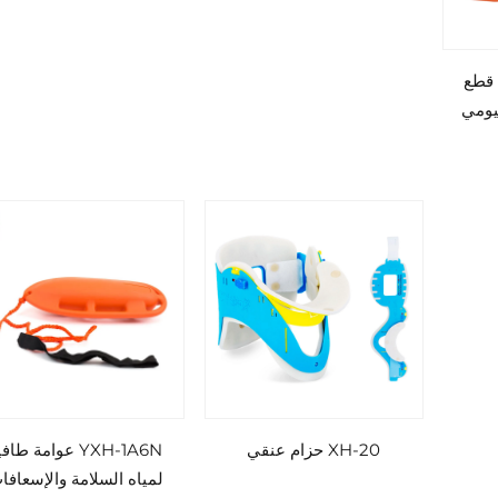
 قطع
ليومي
XH-20 حزام عنقي
YXH-1A6N عوامة طاف
لمياه السلامة والإسعافا