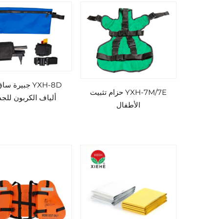
YXH-8D جبيرة س
YXH-7M/7E حزام تثبيت
ألياف الكربون للج
الأطفال