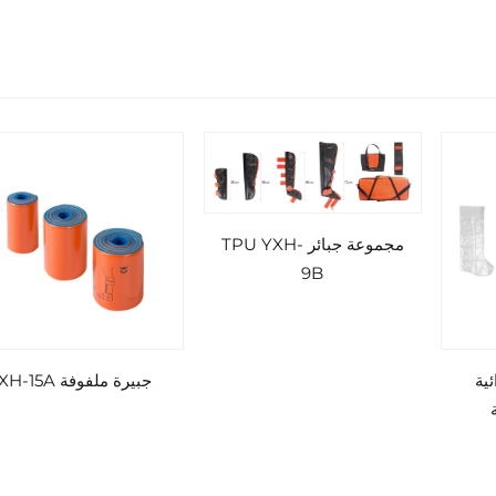
مجموعة جبائر TPU YXH-
9B
ائية
جبيرة ملفوفة XH-15A