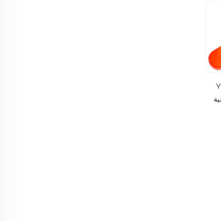
YXH
ية