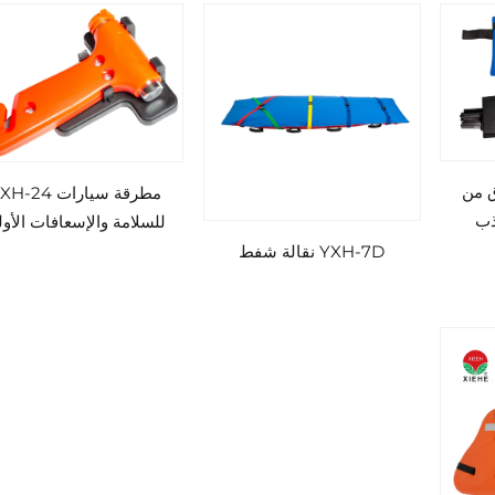
اق من
مطرقة سيارات -24
ذب
للسلامة والإسعافات الأول
YXH-7D نقالة شفط