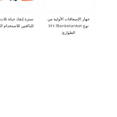
جهاز الإسعافات الأولية من
سترة إنقاذ حياة ثلاث
نوع XH-18anketanket
للبالغين للاستخدام ا
الطوارئ