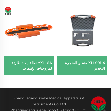
XH-S01-4 منظار الحنجرة
YXH-6A نقالة إنقاذ طارئة
التخدير
لمروحيات الإسعاف
Zhangjiagang Xiehe Medical Apparatus &
Instruments Co.,Ltd
Zhangjiagang Xiehe Import & Export Co.,Ltd.