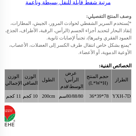
مرتبة شفط قابلة للنقل بسيطة وناعمة
وصف المنتج التفصيلي:
*يُستخدم السرير الشفطي لحوادث المرور، الجيش، المطارات،
إنقاذ البحار لتحديد أجزاء الجسم (الرأس، الرقبة، الأطراف، الجذع،
العمود الفقري وغيرها)، تجنباً لإصابات ثانوية.
*يمنع بشكل خاص انتقال طرف الكسر إلى العضلات، الأعصاب،
الأوعية الدموية، أو الأعضاء.
الخصائص الفنية:
عرض
حجم المنتج
الوزن
الوزن
الطراز
الرأس\
الطول
(L*W*H)
الصافي
الإجمالي
الوسط\قدم
YXH-7D
78*39*36
80/88/80سم
200cm
10 كجم
11 كجم