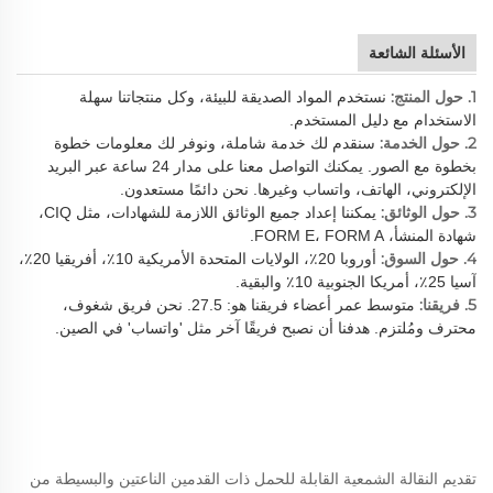
الأسئلة الشائعة
1. حول المنتج:
نستخدم المواد الصديقة للبيئة، وكل منتجاتنا سهلة
الاستخدام مع دليل المستخدم.
2. حول الخدمة:
سنقدم لك خدمة شاملة، ونوفر لك معلومات خطوة
بخطوة مع الصور. يمكنك التواصل معنا على مدار 24 ساعة عبر البريد
الإلكتروني، الهاتف، واتساب وغيرها. نحن دائمًا مستعدون.
3. حول الوثائق:
يمكننا إعداد جميع الوثائق اللازمة للشهادات، مثل CIQ،
شهادة المنشأ، FORM E، FORM A.
4. حول السوق:
أوروبا 20٪، الولايات المتحدة الأمريكية 10٪، أفريقيا 20٪،
آسيا 25٪، أمريكا الجنوبية 10٪ والبقية.
5. فريقنا:
متوسط عمر أعضاء فريقنا هو: 27.5. نحن فريق شغوف،
محترف ومُلتزم. هدفنا أن نصبح فريقًا آخر مثل 'واتساب' في الصين.
تقديم النقالة الشمعية القابلة للحمل ذات القدمين الناعتين والبسيطة من