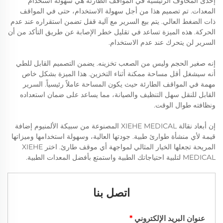
إحدى المخاوف الرئيسية في المواقف الطارئة هي سهولة استخدام
المعدات. تم تصميم هذا من أجل سهولة الاستخدام، حتى في المواقف
ذات الضغط العالي. يتم بيع السرير مع آلية قفل تضمن استقراره عند عدم
الحركة. هذه الميزة تساعد في تقليل خطر الإصابة عن طريق التأكد من أن
السرير لن يتحرك عند عدم الاستخدام.
إنه صغير الحجم وليس من الصعب تخزينه. يضمن التصميم القابل للطي
أنه سيشغل أقل مساحة ممكنة أثناء التخزين. هذا الميزة بشكل خاص
مهمة في المواقف الطارئة حيث يكون المساحة عاملاً رئيسياً. السرير
القابل للنقل سهل التنظيف والصيانة، مما يساعد على ضمان استعداده
ونظافته طوال الوقت.
إن أبعاد نقالة XIEHE MEDICAL المصنوعة من سبيكة الألمنيوم إضافة
قيمة لأي منشأة طوارئ طبية. جودتها العالية، وسهولة استخدامها وميزاتها
المريحة تجعلها الخيار المثالي لمواجهة أي موقف طارئ. اختر XIEHE
MEDICAL لتلبية احتياجاتك الطبية واستمتع بأفضل المعدات الطبية.
اتصل بنا
عنوان البريد الإلكتروني
*