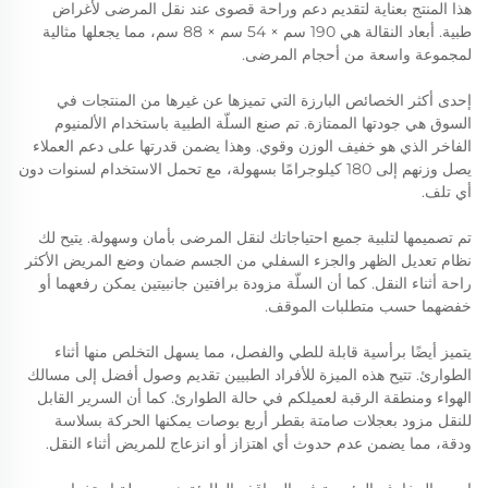
هذا المنتج بعناية لتقديم دعم وراحة قصوى عند نقل المرضى لأغراض
طبية. أبعاد النقالة هي 190 سم × 54 سم × 88 سم، مما يجعلها مثالية
لمجموعة واسعة من أحجام المرضى.
إحدى أكثر الخصائص البارزة التي تميزها عن غيرها من المنتجات في
السوق هي جودتها الممتازة. تم صنع السلّة الطبية باستخدام الألمنيوم
الفاخر الذي هو خفيف الوزن وقوي. وهذا يضمن قدرتها على دعم العملاء
يصل وزنهم إلى 180 كيلوجرامًا بسهولة، مع تحمل الاستخدام لسنوات دون
أي تلف.
تم تصميمها لتلبية جميع احتياجاتك لنقل المرضى بأمان وسهولة. يتيح لك
نظام تعديل الظهر والجزء السفلي من الجسم ضمان وضع المريض الأكثر
راحة أثناء النقل. كما أن السلّة مزودة برافتين جانبيتين يمكن رفعهما أو
خفضهما حسب متطلبات الموقف.
يتميز أيضًا برأسية قابلة للطي والفصل، مما يسهل التخلص منها أثناء
الطوارئ. تتيح هذه الميزة للأفراد الطبيين تقديم وصول أفضل إلى مسالك
الهواء ومنطقة الرقبة لعميلكم في حالة الطوارئ. كما أن السرير القابل
للنقل مزود بعجلات صامتة بقطر أربع بوصات يمكنها الحركة بسلاسة
ودقة، مما يضمن عدم حدوث أي اهتزاز أو انزعاج للمريض أثناء النقل.