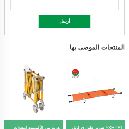
أرسل
المنتجات الموصى بها
YXH-1F1 سرير طوارئ قابل
عربة من الألمنيوم لمعدات