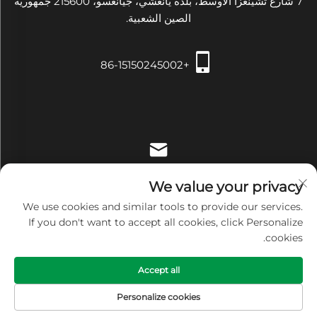
7 شارع تشينغزا الأوسط، بلدة يانغشي، جيانغسو، 215600 جمهورية
الصين الشعبية.
+86-15150245002
[email protected]
We value your privacy
We use cookies and similar tools to provide our services.
If you don't want to accept all cookies, click Personalize
cookies.
حقوق النشر © شركة Zhangjiagang Xiehe للتجهيزات والأدوات
Accept all
الطبية المحدودة. جميع الحقوق محفوظة -
سياسة الخصوصية
Personalize cookies