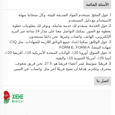
الأسئلة الشائعة
1. حول المنتج:
نستخدم المواد الصديقة للبيئة، وكل منتجاتنا سهلة
الاستخدام مع دليل المستخدم.
2. حول الخدمة:
سنقدم لك خدمة شاملة، ونوفر لك معلومات خطوة
بخطوة مع الصور. يمكنك التواصل معنا على مدار 24 ساعة عبر البريد
الإلكتروني، الهاتف، واتساب وغيرها. نحن دائمًا مستعدون.
3. حول الوثائق:
يمكننا إعداد جميع الوثائق اللازمة للشهادات، مثل CIQ،
شهادة المنشأ، FORM E، FORM A.
4. حول السوق:
أوروبا 20٪، الولايات المتحدة الأمريكية 10٪، أفريقيا 20٪،
آسيا 25٪، أمريكا الجنوبية 10٪ والبقية.
5. فريقنا:
متوسط عمر أعضاء فريقنا هو: 27.5. نحن فريق شغوف،
محترف ومُلتزم. هدفنا أن نصبح فريقًا آخر مثل 'واتساب' في الصين.
اتصل بنا