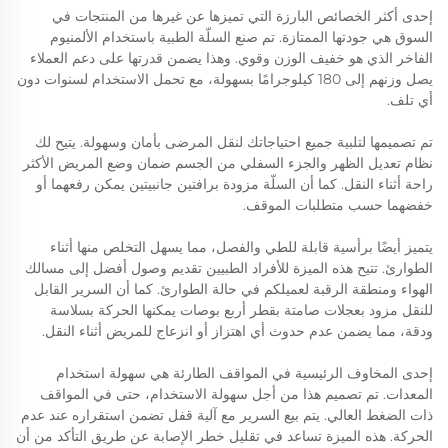
إحدى أكثر الخصائص البارزة التي تميزها عن غيرها من المنتجات في
السوق هي جودتها الممتازة. تم صنع السلّة الطبية باستخدام الألمنيوم
الفاخر الذي هو خفيف الوزن وقوي. وهذا يضمن قدرتها على دعم العملاء
يصل وزنهم إلى 180 كيلوجرامًا بسهولة، مع تحمل الاستخدام لسنوات دون
أي تلف.
تم تصميمها لتلبية جميع احتياجاتك لنقل المرضى بأمان وسهولة. يتيح لك
نظام تعديل الظهر والجزء السفلي من الجسم ضمان وضع المريض الأكثر
راحة أثناء النقل. كما أن السلّة مزودة برافتين جانبيتين يمكن رفعهما أو
خفضهما حسب متطلبات الموقف.
يتميز أيضًا برأسية قابلة للطي والفصل، مما يسهل التخلص منها أثناء
الطوارئ. تتيح هذه الميزة للأفراد الطبيين تقديم وصول أفضل إلى مسالك
الهواء ومنطقة الرقبة لعميلكم في حالة الطوارئ. كما أن السرير القابل
للنقل مزود بعجلات صامتة بقطر أربع بوصات يمكنها الحركة بسلاسة
ودقة، مما يضمن عدم حدوث أي اهتزاز أو انزعاج للمريض أثناء النقل.
إحدى المخاوف الرئيسية في المواقف الطارئة هي سهولة استخدام
المعدات. تم تصميم هذا من أجل سهولة الاستخدام، حتى في المواقف
ذات الضغط العالي. يتم بيع السرير مع آلية قفل تضمن استقراره عند عدم
الحركة. هذه الميزة تساعد في تقليل خطر الإصابة عن طريق التأكد من أن