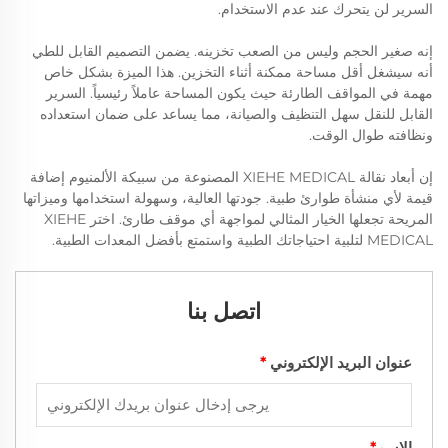
السرير لن يتحرك عند عدم الاستخدام.
إنه صغير الحجم وليس من الصعب تخزينه. يضمن التصميم القابل للطي
أنه سيشغل أقل مساحة ممكنة أثناء التخزين. هذا الميزة بشكل خاص
مهمة في المواقف الطارئة حيث يكون المساحة عاملاً رئيسياً. السرير
القابل للنقل سهل التنظيف والصيانة، مما يساعد على ضمان استعداده
ونظافته طوال الوقت.
إن أبعاد نقالة XIEHE MEDICAL المصنوعة من سبيكة الألمنيوم إضافة
قيمة لأي منشأة طوارئ طبية. جودتها العالية، وسهولة استخدامها وميزاتها
المريحة تجعلها الخيار المثالي لمواجهة أي موقف طارئ. اختر XIEHE
MEDICAL لتلبية احتياجاتك الطبية واستمتع بأفضل المعدات الطبية.
اتصل بنا
عنوان البريد الإلكتروني
*
الاسم
*