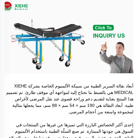
أبعاد نقالة السرير الطبية من سبيكة الألمنيوم الخاصة بشركة XIEHE
MEDICAL هي بالضبط ما تحتاج إليه لمواجهة أي موقف طارئ. تم تصميم
هذا المنتج بعناية لتقديم دعم وراحة قصوى عند نقل المرضى لأغراض
طبية. أبعاد النقالة هي 190 سم × 54 سم × 88 سم، مما يجعلها مثالية
لمجموعة واسعة من أحجام المرضى.
إحدى أكثر الخصائص البارزة التي تميزها عن غيرها من المنتجات في
السوق هي جودتها الممتازة. تم صنع السلّة الطبية باستخدام الألمنيوم
الفاخر الذي هو خفيف الوزن وقوي. وهذا يضمن قدرتها على دعم العملاء