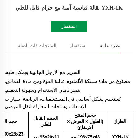
YXH-1K نقالة قياسية آمنة مع حزام قابل للطي
استفسار
نظرة عامة
استفسار
المنتجات ذات الصلة
السرير مع الأرجل الجانبية ويمكن طيه.
مصنوع من مادة سبيكة الألمنيوم عالية القوة ومن مادة القماش.
يتميز بأمان الاستخدام وسهولة التعقيم.
يُستخدم بشكل أساسي في المستشفيات، الرياضة، سيارات
الإسعاف وساحات المعارك لنقل المرضى
حجم المنتج
الحجم القابل
الطراز
(الطول × العرض ×
حجم التعب
للطي
الارتفاع)
YXH-1K
196x75x43سم
95x20x11سم