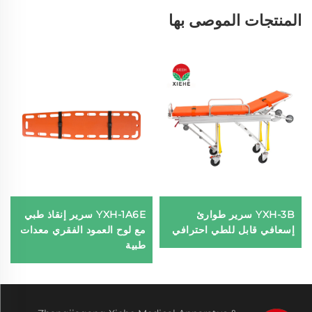
المنتجات الموصى بها
YXH-3B سرير طوارئ
YXH-1A6E سرير إنقاذ طبي
إسعافي قابل للطي احترافي
مع لوح العمود الفقري معدات
طبية