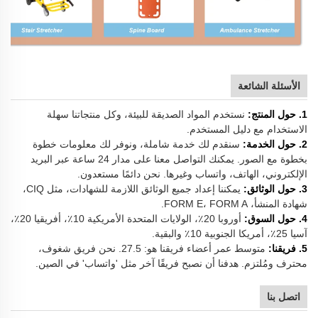
الأسئلة الشائعة
1. حول المنتج:
نستخدم المواد الصديقة للبيئة، وكل منتجاتنا سهلة
الاستخدام مع دليل المستخدم.
2. حول الخدمة:
سنقدم لك خدمة شاملة، ونوفر لك معلومات خطوة
بخطوة مع الصور. يمكنك التواصل معنا على مدار 24 ساعة عبر البريد
الإلكتروني، الهاتف، واتساب وغيرها. نحن دائمًا مستعدون.
3. حول الوثائق:
يمكننا إعداد جميع الوثائق اللازمة للشهادات، مثل CIQ،
شهادة المنشأ، FORM E، FORM A.
4. حول السوق:
أوروبا 20٪، الولايات المتحدة الأمريكية 10٪، أفريقيا 20٪،
آسيا 25٪، أمريكا الجنوبية 10٪ والبقية.
5. فريقنا:
متوسط عمر أعضاء فريقنا هو: 27.5. نحن فريق شغوف،
محترف ومُلتزم. هدفنا أن نصبح فريقًا آخر مثل 'واتساب' في الصين.
اتصل بنا