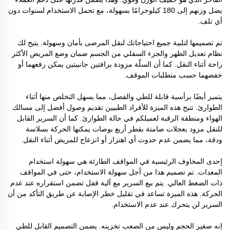
يصل وزنهم إلى 180 كيلوجرامًا بسهولة، مع تحمل الاستخدام لسنوات دون
أي تلف.
تم تصميمها لتلبية جميع احتياجاتك لنقل المرضى بأمان وسهولة. يتيح لك
نظام تعديل الظهر والجزء السفلي من الجسم ضمان وضع المريض الأكثر
راحة أثناء النقل. كما أن السلّة مزودة برافتين جانبيتين يمكن رفعهما أو
خفضهما حسب متطلبات الموقف.
يتميز أيضًا برأسية قابلة للطي والفصل، مما يسهل التخلص منها أثناء
الطوارئ. تتيح هذه الميزة للأفراد الطبيين تقديم وصول أفضل إلى مسالك
الهواء ومنطقة الرقبة لعميلكم في حالة الطوارئ. كما أن السرير القابل
للنقل مزود بعجلات صامتة بقطر أربع بوصات يمكنها الحركة بسلاسة
ودقة، مما يضمن عدم حدوث أي اهتزاز أو انزعاج للمريض أثناء النقل.
إحدى المخاوف الرئيسية في المواقف الطارئة هي سهولة استخدام
المعدات. تم تصميم هذا من أجل سهولة الاستخدام، حتى في المواقف
ذات الضغط العالي. يتم بيع السرير مع آلية قفل تضمن استقراره عند عدم
الحركة. هذه الميزة تساعد في تقليل خطر الإصابة عن طريق التأكد من أن
السرير لن يتحرك عند عدم الاستخدام.
إنه صغير الحجم وليس من الصعب تخزينه. يضمن التصميم القابل للطي