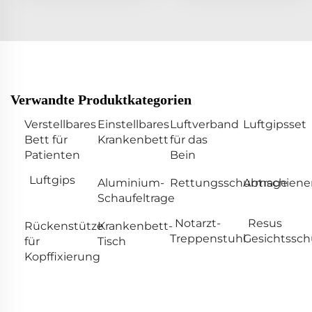
Verwandte Produktkategorien
Verstellbares
Einstellbares
Luftverband
Luftgipsset
Bett für
Krankenbett
für das
Patienten
Bein
Luftgips
Aluminium-
Rettungsschubtrage
Armschiene
Schaufeltrage
Notarzt-
Resus
Rückenstütze
Krankenbett-
Treppenstuhl
Gesichtssch
für
Tisch
Kopffixierung