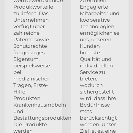
wettbewerbsfähige
zu erfüllen.
Produktvorteile
Engagierte
zu liefern. Das
Mitarbeiter und
Unternehmen
kooperative
verfügt über
Technologien
zahlreiche
ermöglichen es
Patente sowie
uns, unseren
Schutzrechte
Kunden
für geistiges
höchste
Eigentum,
Qualität und
beispielsweise
individuellen
bei
Service zu
medizinischen
bieten,
Tragen, Erste-
wodurch
Hilfe-
sichergestellt
Produkten,
wird, dass ihre
Krankenhausmöbeln
Bedürfnisse
und
stets
Bestattungsprodukten.
berücksichtigt
Die Produkte
werden. Unser
werden
Ziel ist es, eine