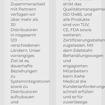
Zusammenarbeit
strikt das
mit Partnern
Qualitätsmanageme
verfügen wir
ISO 13485, und
über mehr als
alle Produkte
30
sind von TÜV,
Distributoren
CE, FDA sowie
in insgesamt
weiteren
120
Zertifizierungsstellen
verschiedenen
zugelassen. Mit
Ländern. Unser
dem Edelstahl-
vorrangiges
Behandlungswagen
Ziel ist es,
und
dauerhafte
engagierten
Beziehungen
Mitarbeitern
zu
kann Xiehe
Systemintegratoren
Medical die
sowie zu
Kundenanforderung
Distributoren
schnell erfüllen
aufzubauen
und so für
und
zuverlässige