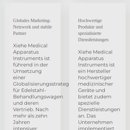
Globales Marketing-
Hochwertige
Netzwerk und stabile
Produkte und
Partner
spezialisierte
Dienstleistungen
Xiehe Medical
Apparatus
Xiehe Medical
Instruments ist
Apparatus
führend in der
Instruments ist
Umsetzung
ein Hersteller
einer
hochwertiger
Globalisierungsstrategie
medizinischer
für Edelstahl-
Geräte und
Behandlungswagen
bietet zudem
und deren
spezielle
Vertrieb. Nach
Dienstleistungen
mehr als zehn
an. Das
Jahren
Unternehmen
intensiver
implementiert