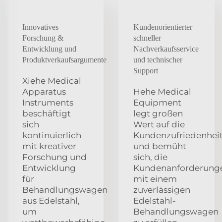
Innovatives
Kundenorientierter
Forschung &
schneller
Entwicklung und
Nachverkaufsservice
Produktverkaufsargumente
und technischer
Support
Xiehe Medical
Apparatus
Hehe Medical
Instruments
Equipment
beschäftigt
legt großen
sich
Wert auf die
kontinuierlich
Kundenzufriedenhei
mit kreativer
und bemüht
Forschung und
sich, die
Entwicklung
Kundenanforderung
für
mit einem
Behandlungswagen
zuverlässigen
aus Edelstahl,
Edelstahl-
um
Behandlungswagen