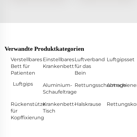
Verwandte Produktkategorien
Verstellbares
Einstellbares
Luftverband
Luftgipsset
Bett für
Krankenbett
für das
Patienten
Bein
Luftgips
Aluminium-
Rettungsschubtrage
Armschiene
Schaufeltrage
Rückenstütze
Krankenbett-
Halskrause
Rettungsko
für
Tisch
Kopffixierung