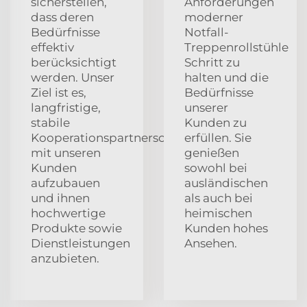
sicherstellen,
Anforderungen
dass deren
moderner
Bedürfnisse
Notfall-
effektiv
Treppenrollstühle
berücksichtigt
Schritt zu
werden. Unser
halten und die
Ziel ist es,
Bedürfnisse
langfristige,
unserer
stabile
Kunden zu
Kooperationspartnerschaften
erfüllen. Sie
mit unseren
genießen
Kunden
sowohl bei
aufzubauen
ausländischen
und ihnen
als auch bei
hochwertige
heimischen
Produkte sowie
Kunden hohes
Dienstleistungen
Ansehen.
anzubieten.