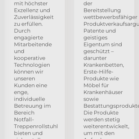
mit höchster
der
Exzellenz und
Bereitstellung
Zuverlässigkeit
wettbewerbsfähiger
zu erfüllen.
Produktverkaufsarg
Durch
Patente und
engagierte
geistiges
Mitarbeitende
Eigentum sind
und
geschützt –
kooperative
darunter
Technologien
Krankenbetten,
können wir
Erste-Hilfe-
unseren
Produkte wie
Kunden eine
Möbel für
enge,
Krankenhäuser
individuelle
sowie
Betreuung im
Bestattungsprodukte
Bereich
Die Produkte
Notfall-
werden stetig
Treppenrollstuhl
weiterentwickelt,
bieten und
um mit den