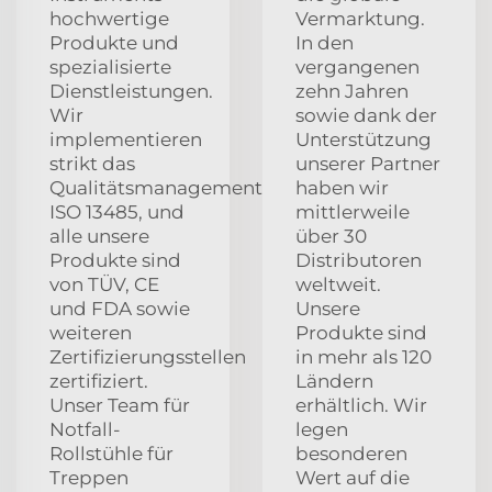
hochwertige
Vermarktung.
Produkte und
In den
spezialisierte
vergangenen
Dienstleistungen.
zehn Jahren
Wir
sowie dank der
implementieren
Unterstützung
strikt das
unserer Partner
Qualitätsmanagementsystem
haben wir
ISO 13485, und
mittlerweile
alle unsere
über 30
Produkte sind
Distributoren
von TÜV, CE
weltweit.
und FDA sowie
Unsere
weiteren
Produkte sind
Zertifizierungsstellen
in mehr als 120
zertifiziert.
Ländern
Unser Team für
erhältlich. Wir
Notfall-
legen
Rollstühle für
besonderen
Treppen
Wert auf die