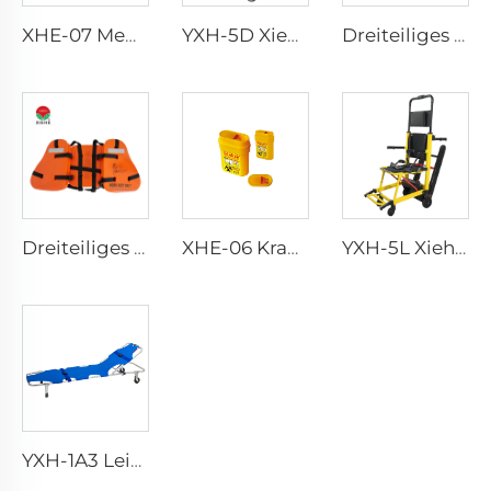
XHE-07 Medizinische Versorgungsartikel Plastik-Scharfenbehälter
YXH-5D Xiehe Treppensteigrollstuhl Elektrischer Treppenstuhl
Dreiteiliges Arbeitsleben Weste für Erwachsene
Dreiteiliges Arbeitsleben Weste für Erwachsene
XHE-06 Krankenhauswiederholbarer Scharfenbehälter
YXH-5L Xiehe Treppensteigrollstuhl Elektrischer Treppenstuhl
YXH-1A3 Leichtgewichtiger Faltbarer Notfalltrage für Patienten